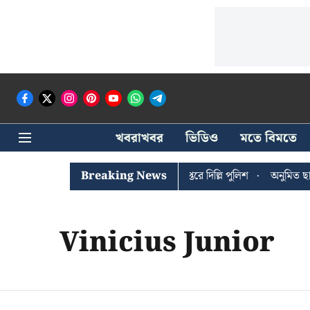
খবরাখবর
ভিডিও
মতে বিমতে
ঐশী ঘোষের খোঁজে সিপিআইএম সদর দপ্তরে দিল্লি পুলিশ
Breaking News
অনুমিত ছাড়া ক
Vinicius Junior