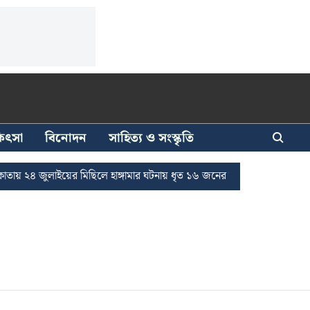
িকিৎসা
বিনোদন
সাহিত্য ও সংস্কৃতি
২৪ জুলাইয়ের মিছিলে হাঙ্গামার ঘটনায় ধৃত ১৬ জনের জামিন
দুর্নীতি দমনে র