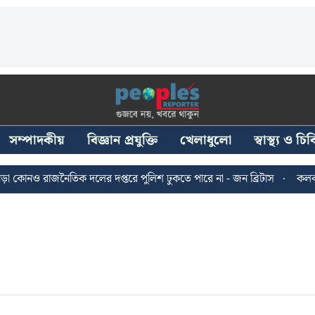
সম্পাদকীয়
বিজ্ঞান প্রযুক্তি
খেলাধুলো
স্বাস্থ্য ও চ
োনও রাজনৈতিক দলের দপ্তরে পুলিশ ঢুকতে পারে না - জন ব্রিটাস
কলকাতায় 