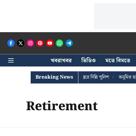
খবরাখবর
ভিডিও
মতে বিমতে
ঐশী ঘোষের খোঁজে সিপিআইএম সদর দপ্তরে দিল্লি পুলিশ
Breaking News
অনুমিত ছাড়া
Retirement