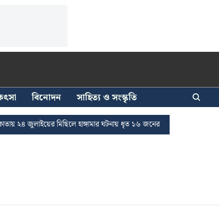
িকিৎসা
বিনোদন
সাহিত্য ও সংস্কৃতি
য় ২৪ জুলাইয়ের মিছিলে হাঙ্গামার ঘটনায় ধৃত ১৬ জনের জামিন
দুর্নীতি দমন