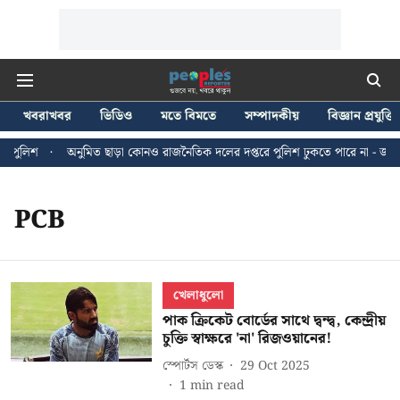
খবরাখবর
ভিডিও
মতে বিমতে
সম্পাদকীয়
বিজ্ঞান প্রযুক্তি
 পুলিশ
অনুমিত ছাড়া কোনও রাজনৈতিক দলের দপ্তরে পুলিশ ঢুকতে পারে না - জন ব্র
PCB
খেলাধুলো
পাক ক্রিকেট বোর্ডের সাথে দ্বন্দ্ব, কেন্দ্রীয়
চুক্তি স্বাক্ষরে 'না' রিজওয়ানের!
স্পোর্টস ডেস্ক
29 Oct 2025
1
min read