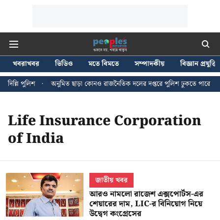
খবরাখবর
ভিডিও
মতে বিমতে
সম্পাদকীয়
বিজ্ঞান প্রযুক্তি
িল্লি পুলিশ
অনুমিত ছাড়া কোনও রাজনৈতিক দলের দপ্তরে পুলিশ ঢুকতে পারে না - জ
Life Insurance Corporation
of India
জাতীয় খবর
আরও নামলো রাজেশ এক্সপোর্টস-এর
শেয়ারের দাম, LIC-র বিনিয়োগ নিয়ে
উদ্বেগ কংগ্রেসের