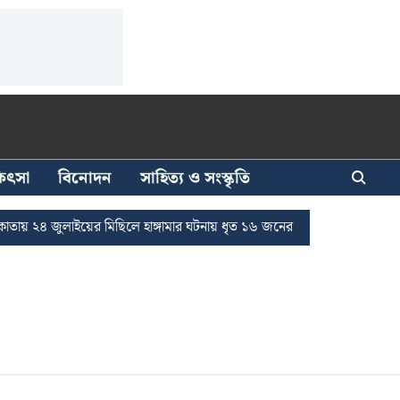
িকিৎসা
বিনোদন
সাহিত্য ও সংস্কৃতি
২৪ জুলাইয়ের মিছিলে হাঙ্গামার ঘটনায় ধৃত ১৬ জনের জামিন
দুর্নীতি দমনে 