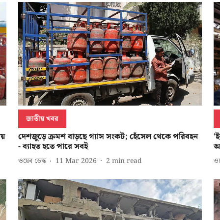
জাতীয় খবর
ীয়
দেশজুড়ে ক্রমশ বাড়ছে গ্যাস সংকট; হেঁসেল থেকে পরিবহন
'ই
- ব্যাহত হতে পারে সবই
আ
ওয়েব ডেস্ক
11 Mar 2026
2
min read
ওয়