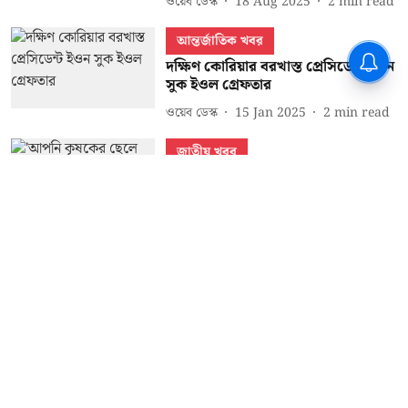
ওয়েব ডেস্ক
18 Aug 2025
2
min read
আন্তর্জাতিক খবর
দক্ষিণ কোরিয়ার বরখাস্ত প্রেসিডেন্ট ইওন
সুক ইওল গ্রেফতার
ওয়েব ডেস্ক
15 Jan 2025
2
min read
জাতীয় খবর
'আপনি কৃষকের ছেলে হলে আমিও...' -
ধনখড় বনাম খাড়গের বাকযুদ্ধে উত্তাল
রাজ্যসভা
ওয়েব ডেস্ক
13 Dec 2024
2
min read
Read More