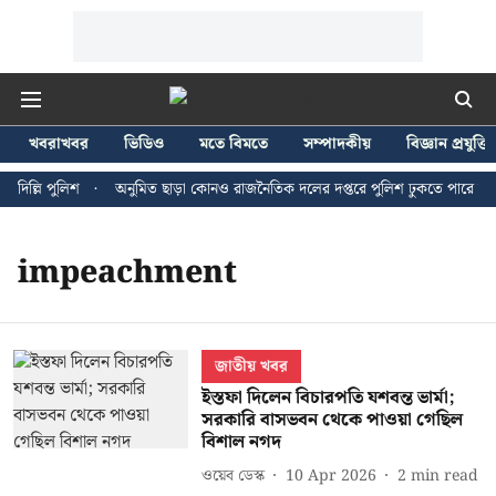
খবরাখবর
ভিডিও
মতে বিমতে
সম্পাদকীয়
বিজ্ঞান প্রযুক্তি
দিল্লি পুলিশ
অনুমিত ছাড়া কোনও রাজনৈতিক দলের দপ্তরে পুলিশ ঢুকতে পারে না - জ
impeachment
জাতীয় খবর
ইস্তফা দিলেন বিচারপতি যশবন্ত ভার্মা;
সরকারি বাসভবন থেকে পাওয়া গেছিল
বিশাল নগদ
ওয়েব ডেস্ক
10 Apr 2026
2
min read