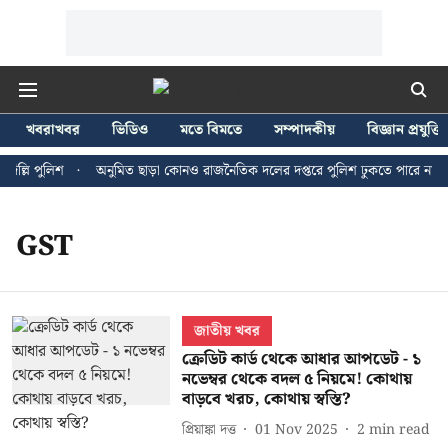
খবরাখবর
ভিডিও
মতে বিমতে
সম্পাদকীয়
বিজ্ঞান প্রযুক্তি
ল্লি পুলিশ
অনুমিত ছাড়া কোনও রাজনৈতিক দলের দপ্তরে পুলিশ ঢুকতে পারে না - জন
GST
জাতীয় খবর
ক্রেডিট কার্ড থেকে আধার আপডেট - ১
নভেম্বর থেকে বদল ৫ নিয়মে! কোথায়
বাড়বে খরচ, কোথায় স্বস্তি?
প্রিয়াঙ্কা দত্ত
01 Nov 2025
2
min read