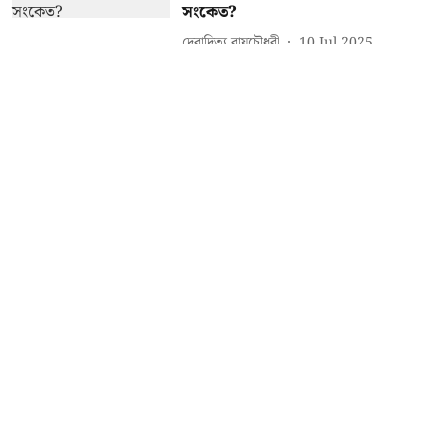
সংকেত?
দেবাদিত্য রায়চৌধুরী
10 Jul 2025
11
min read
জাতীয় খবর
আসামে পঞ্চায়েত নির্বাচনের চূড়ান্ত
ভোটার তালিকা প্রকাশ, ভোটের দিন
ঘোষণায় আদালতের মানা
ওয়েব ডেস্ক
29 Dec 2024
2
min read
About Us
Grievance Reddressal Mechanism
Privacy Policy
Terms And Conditions
© peoplesreporter 2021 | A PSB Media LLP Creation