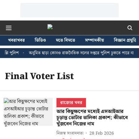
খবরাখবর
ভিডিও
মতে বিমতে
সম্পাদকীয়
বিজ্ঞান প্রযুক্তি
্লি পুলিশ
অনুমিত ছাড়া কোনও রাজনৈতিক দলের দপ্তরে পুলিশ ঢুকতে পারে না - জন 
Final Voter List
রাজ্যের খবর
আর কিছুক্ষণের মধ্যেই এসআইআর
চূড়ান্ত ভোটার তালিকা প্রকাশ; কীভাবে
খুঁজবেন নিজের নাম
নিজস্ব সংবাদদাতা
28 Feb 2026