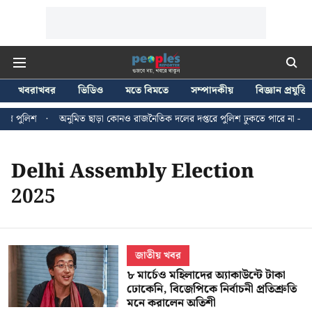
খবরাখবর
ভিডিও
মতে বিমতে
সম্পাদকীয়
বিজ্ঞান প্রযুক্তি
লি পুলিশ
অনুমিত ছাড়া কোনও রাজনৈতিক দলের দপ্তরে পুলিশ ঢুকতে পারে না - জন ব
Delhi Assembly Election
2025
জাতীয় খবর
৮ মার্চেও মহিলাদের অ্যাকাউন্টে টাকা
ঢোকেনি, বিজেপিকে নির্বাচনী প্রতিশ্রুতি
মনে করালেন অতিশী