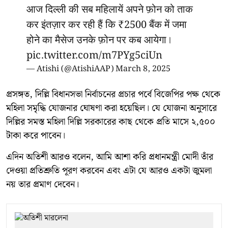
आज दिल्ली की सब महिलायें अपने फ़ोन को ताक
कर इंतज़ार कर रही हैं कि ₹2500 बैंक में जमा
होने का मैसेज उनके फ़ोन पर कब आयेगा।
pic.twitter.com/m7PYg5ciUn
— Atishi (@AtishiAAP)
March 8, 2025
প্রসঙ্গত, দিল্লি বিধানসভা নির্বাচনের প্রচার পর্বে বিজেপির পক্ষ থেকে
মহিলা সমৃদ্ধি যোজনার ঘোষণা করা হয়েছিল। যে যোজনা অনুসারে
দিল্লির সমস্ত মহিলা দিল্লি সরকারের কাছ থেকে প্রতি মাসে ২,৫০০
টাকা করে পাবেন।
এদিন অতিশী আরও বলেন, আমি আশা করি প্রধানমন্ত্রী মোদী তাঁর
দেওয়া প্রতিশ্রুতি পূরণ করবেন এবং এটা যে আরও একটা জুমলা
নয় তার প্রমাণ দেবেন।