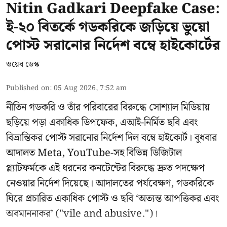
Nitin Gadkari Deepfake Case:
ই-২০ বিতর্কে গডকরিকে জড়িয়ে ভুয়ো
পোস্ট সরানোর নির্দেশ বম্বে হাইকোর্টের
ওয়েব ডেস্ক
Published on
:
05 Aug 2026, 7:52 am
নীতিন গডকরি ও তাঁর পরিবারের বিরুদ্ধে সোশ্যাল মিডিয়ায়
ছড়িয়ে পড়া একাধিক ডিপফেক, এআই-নির্মিত ছবি এবং
বিভ্রান্তিকর পোস্ট সরানোর নির্দেশ দিল বম্বে হাইকোর্ট। বুধবার
আদালত Meta, YouTube-সহ বিভিন্ন ডিজিটাল
প্ল্যাটফর্মকে এই ধরনের কনটেন্টের বিরুদ্ধে দ্রুত পদক্ষেপ
নেওয়ার নির্দেশ দিয়েছে। আদালতের পর্যবেক্ষণ, গডকরিকে
ঘিরে প্রচারিত একাধিক পোস্ট ও ছবি ‘অত্যন্ত আপত্তিকর এবং
অবমাননাকর’ ("vile and abusive.")।