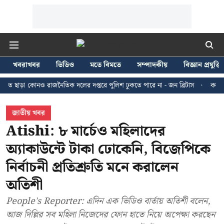
খবরাখবর
ভিডিও
মতে বিমতে
সম্পাদকীয়
বিজ্ঞান প্রযুক্তি
া কোনও রাজনৈতিক দলের দপ্তরে পুলিশ ঢুকতে পারে না - জন ব্রিটাস
কলকাতায় ২৪ জ
জাতীয় খবর
Atishi: ৮ মার্চেও মহিলাদের
অ্যাকাউন্টে টাকা ঢোকেনি, বিজেপিকে
নির্বাচনী প্রতিশ্রুতি মনে করালেন
অতিশী
People's Reporter: এদিন এক ভিডিও বার্তায় অতিশী বলেন,
আজ দিল্লির সব মহিলা নিজেদের ফোন হাতে নিয়ে অপেক্ষা করছেন