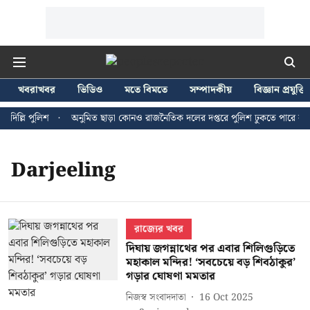
খবরাখবর
ভিডিও
মতে বিমতে
সম্পাদকীয়
বিজ্ঞান প্রযুক্তি
িল্লি পুলিশ
অনুমিত ছাড়া কোনও রাজনৈতিক দলের দপ্তরে পুলিশ ঢুকতে পারে না - জ
Darjeeling
রাজ্যের খবর
দিঘায় জগন্নাথের পর এবার শিলিগুড়িতে
মহাকাল মন্দির! ‘সবচেয়ে বড় শিবঠাকুর’
গড়ার ঘোষণা মমতার
নিজস্ব সংবাদদাতা
16 Oct 2025