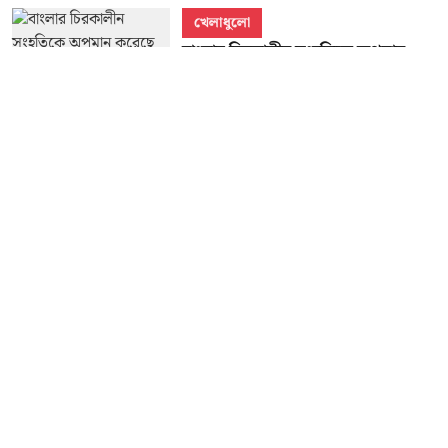
খেলাধুলো
বাংলার চিরকালীন সংহতিকে অপমান
করেছে ইস্টবেঙ্গল, টিফো ইস্যুতে লাল-
হলুদকে তোপ মোহনবাগান সভাপতির
অঞ্জন চট্টোপাধ্যায়
18 Apr 2026
1
min read
Read More
About Us
Grievance Reddressal Mechanism
Privacy Policy
Terms And Conditions
© peoplesreporter 2021 | A PSB Media LLP Creation