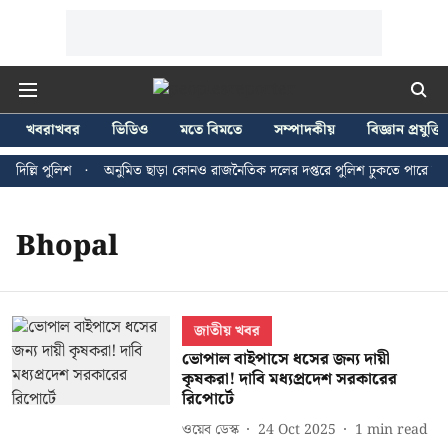
খবরাখবর
ভিডিও
মতে বিমতে
সম্পাদকীয়
বিজ্ঞান প্রযুক্তি
িল্লি পুলিশ
অনুমিত ছাড়া কোনও রাজনৈতিক দলের দপ্তরে পুলিশ ঢুকতে পারে না - জ
Bhopal
জাতীয় খবর
ভোপাল বাইপাসে ধসের জন্য দায়ী
কৃষকরা! দাবি মধ্যপ্রদেশ সরকারের
রিপোর্টে
ওয়েব ডেস্ক
24 Oct 2025
1
min read