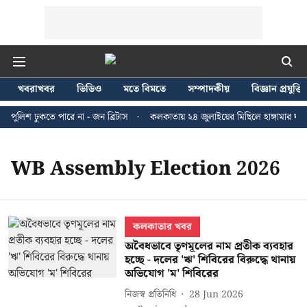
খবরাখবর
ভিডিও
মতে বিমতে
সম্পাদকীয়
বিজ্ঞান প্রযুক্তি
পুলিশ ঢুকতে পারে না - জন ব্রিটাস
কলকাতায় ২৪ জুলাইয়ের মিছিলে হাঙ্গামার ঘটন
WB Assembly Election 2026
কলকাতার খবর
অবৈধভাবে তৃণমূলের নাম প্রতীক ব্যবহার
হচ্ছে - দলের 'ঋ' শিবিরের বিরুদ্ধে থানায়
অভিযোগ 'ম' শিবিরের
নিজস্ব প্রতিনিধি
28 Jun 2026