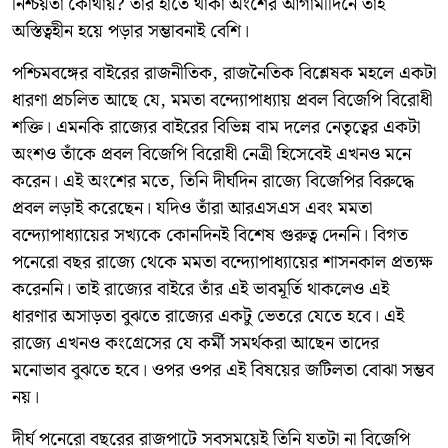
নিশ্চয়তা কোথায়? তাঁর হাতে থাকা অংশের আগামীদিনে তাই
অস্তিত্বহীন হয়ে পড়ার সম্ভাবনাই বেশি।
পশ্চিমবঙ্গের বাইরের রাজনীতিক, রাজনৈতিক বিশ্লেষক মহলে একটা
ধারণা প্রচলিত আছে যে, মমতা বন্দ্যোপাধ্যায় প্রবল বিজেপি বিরোধী
শক্তি। এমনকি রাজ্যের বাইরের বিভিন্ন বাম দলের নেতৃত্বের একটা
অংশও তাঁকে প্রবল বিজেপি বিরোধী নেত্রী হিসেবেই এখনও মনে
করেন। এই অংশের মতে, তিনি দীর্ঘদিন রাজ্যে বিজেপির বিরুদ্ধে
প্রবল লড়াই করেছেন। যদিও তাঁরা আরএসএস এবং মমতা
বন্দ্যোপাধ্যায়ের সখ্যকে কোনদিনই বিশেষ গুরুত্ব দেননি। বিগত
পনেরো বছর রাজ্যে থেকে মমতা বন্দ্যোপাধ্যায়ের শাসনকাল প্রত্যক্ষ
করেননি। তাই রাজ্যের বাইরে তাঁর এই ভাবমূর্তি থাকলেও এই
ধারণার অসাড়তা বুঝতে রাজ্যের একটু ভেতরে যেতে হবে। এই
রাজ্যে এখনও কংগ্রেসের যে কর্মী সমর্থকরা আছেন তাদের
মনোভাব বুঝতে হবে। ওপর ওপর এই বিষয়ের জটিলতা বোঝা সম্ভব
নয়।
দীর্ঘ পনেরো বছরের রাজপাটে সবসময়েই তিনি যতটা না বিজেপি