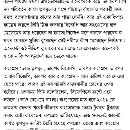
বন্দ্যোপাধ্যায় স্বয়ং। এসইউসিআই-তার সবথেকে বড়ো উদাহরণ। যে
দল পরিবর্তন কালে তৃণমূলের সঙ্গে গাঁটছড়া বাঁধলেও পরবর্তী সময়
মমতা বন্দ্যোপাধ্যায় তাদের আর পাত্তা দেননি। আর এই একাধিপত্য
কায়েম করতে তিনি ঠিক কতবার বিজেপি আর কংগ্রেসের হাত
ছেড়েছেন আর ধরেছেন তা হয়তো নিজেও মনে করতে পারবেন না।
যখন যেখানে সুবিধা বুঝেছেন সেই নদীতে ঝাঁপ মেরেছেন নির্দ্বিধায়।
অনেকটা ওই নীতিশ কুমারের মত। আড়ালে আবডালে অনেকেই
যাকে নাকি ‘পাল্টুরাম’ বলে ডেকে থাকে।
কংগ্রেস ভেঙে তৃণমূল, তারপর বিজেপি, তারপর কংগ্রেস, তারপর
আবার বিজেপি, তারপর আবার কংগ্রেস – সাল তারিখ সবই দেওয়া
যেতে পারে। কারণ এই সব ঘটনাই রাজ্যবাসীর চোখের ওপর
ঘটেছে। একসময় তিনি বলেছিলেন, ‘বিজেপিকে ফ্রন্টে এনে
লড়বো’। তাও দেখেছে বাংলা। কংগ্রেসের হাত ধরে ২০১১ তে
ক্ষমতায় ফেরার পরেই কীভাবে কংগ্রেসকে ভেঙে টুকরো টুকরো
করার চেষ্টা করেছেন, কংগ্রেস ভাঙিয়েছেন তাও সকলেই জানেই।
কার্যত তৃণমূল দলটাই তৈরি হয়েছে কংগ্রেস ভেঙে এবং কংগ্রেস