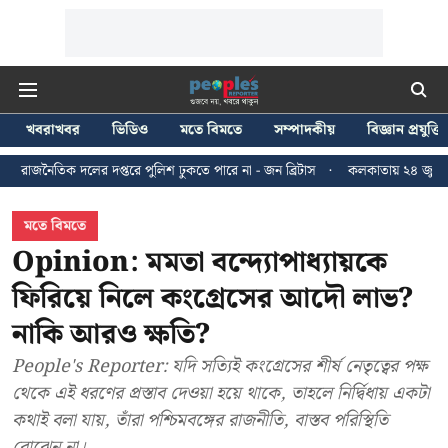
খবরাখবর
ভিডিও
মতে বিমতে
সম্পাদকীয়
বিজ্ঞান প্রযুক্তি
দপ্তরে পুলিশ ঢুকতে পারে না - জন ব্রিটাস
কলকাতায় ২৪ জুলাইয়ের মিছিলে হাঙ্গা
মতে বিমতে
Opinion: মমতা বন্দ্যোপাধ্যায়কে
ফিরিয়ে নিলে কংগ্রেসের আদৌ লাভ?
নাকি আরও ক্ষতি?
People's Reporter: যদি সত্যিই কংগ্রেসের শীর্ষ নেতৃত্বের পক্ষ
থেকে এই ধরণের প্রস্তাব দেওয়া হয়ে থাকে, তাহলে নির্দ্বিধায় একটা
কথাই বলা যায়, তাঁরা পশ্চিমবঙ্গের রাজনীতি, বাস্তব পরিস্থিতি
বোঝেন না।