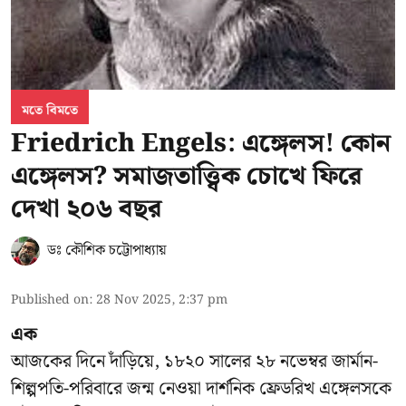
মতে বিমতে
Friedrich Engels: এঙ্গেলস! কোন
এঙ্গেলস? সমাজতাত্ত্বিক চোখে ফিরে
দেখা ২০৬ বছর
ডঃ কৌশিক চট্টোপাধ্যায়
Published on
:
28 Nov 2025, 2:37 pm
এক
আজকের দিনে দাঁড়িয়ে, ১৮২০ সালের ২৮ নভেম্বর জার্মান-
শিল্পপতি-পরিবারে জন্ম নেওয়া দার্শনিক ফ্রেডরিখ এঙ্গেলসকে