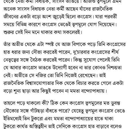
থেকে নেতা কর্মী বিধায়ক, সাংসদ ভাঙিয়ে। আজও তৃণমূলে এমন
অনেক সাংসদ বিধায়ক নেতা কর্মী আছেন যাঁদের রাজনৈতিক
জীবনের একটা বড়ো অংশ জুড়েই ছিলো কংগ্রেস। যারা পরবর্তী
সময়ে বিভিন্ন কারণে কংগ্রেস ভেঙেই তৃণমূলে যোগ দিয়েছেন।
শুরুর সেই দিন মনে থাকার কথা সকলেরই।
তাঁর অতীত থেকে এটা স্পষ্ট যে আজ বিপাকে পড়ে তিনি কংগ্রেসের
হাত ধরার জন্য দৌত্য করতেই পারেন, দু’চারবার কংগ্রেসের শীর্ষ
নেতৃত্বের সঙ্গে বৈঠক করতেই পারেন। কিন্তু সুযোগ পেলেই তিনি
যে আবার কংগ্রেস ভাঙতে উদ্যোগী হবেন না তার কোনও নিশ্চয়তা
নেই। অতীতে সে নজির তো তিনি নিজেই রেখেছেন। তাই
রাজনৈতিক বিশ্বাসযোগ্যতার দিক থেকে বিচার করতে গেলে একটা
বড়ো শূন্য ছাড়া আর কিছুই পাবেন না মমতা বন্দ্যোপাধ্যায়।
তাহলে পড়ে থাকলো কী? ঠিক কেন কংগ্রেস তৃণমূলের মত ডুবন্ত
নৌকোর সঙ্গে গাঁটছড়া বাঁধতে পারে? যেহেতু তৃণমূল কংগ্রেস ভেঙে
ইতিমধ্যেই তিন টুকরো এবং মমতা বন্দ্যোপাধ্যায়ের হাতে থাকা
টুকরো কার্যত অস্তিত্বহীন তাই সেদিকে কংগ্রেস হাত বাড়াবে বলেও