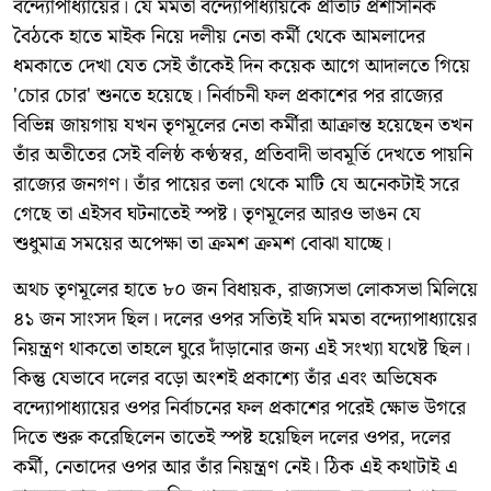
বন্দ্যোপাধ্যায়ের। যে মমতা বন্দ্যোপাধ্যায়কে প্রতিটি প্রশাসনিক
বৈঠকে হাতে মাইক নিয়ে দলীয় নেতা কর্মী থেকে আমলাদের
ধমকাতে দেখা যেত সেই তাঁকেই দিন কয়েক আগে আদালতে গিয়ে
'চোর চোর' শুনতে হয়েছে। নির্বাচনী ফল প্রকাশের পর রাজ্যের
বিভিন্ন জায়গায় যখন তৃণমূলের নেতা কর্মীরা আক্রান্ত হয়েছেন তখন
তাঁর অতীতের সেই বলিষ্ঠ কণ্ঠস্বর, প্রতিবাদী ভাবমূর্তি দেখতে পায়নি
রাজ্যের জনগণ। তাঁর পায়ের তলা থেকে মাটি যে অনেকটাই সরে
গেছে তা এইসব ঘটনাতেই স্পষ্ট। তৃণমূলের আরও ভাঙন যে
শুধুমাত্র সময়ের অপেক্ষা তা ক্রমশ ক্রমশ বোঝা যাচ্ছে।
অথচ তৃণমূলের হাতে ৮০ জন বিধায়ক, রাজ্যসভা লোকসভা মিলিয়ে
৪১ জন সাংসদ ছিল। দলের ওপর সত্যিই যদি মমতা বন্দ্যোপাধ্যায়ের
নিয়ন্ত্রণ থাকতো তাহলে ঘুরে দাঁড়ানোর জন্য এই সংখ্যা যথেষ্ট ছিল।
কিন্তু যেভাবে দলের বড়ো অংশই প্রকাশ্যে তাঁর এবং অভিষেক
বন্দ্যোপাধ্যায়ের ওপর নির্বাচনের ফল প্রকাশের পরেই ক্ষোভ উগরে
দিতে শুরু করেছিলেন তাতেই স্পষ্ট হয়েছিল দলের ওপর, দলের
কর্মী, নেতাদের ওপর আর তাঁর নিয়ন্ত্রণ নেই। ঠিক এই কথাটাই এ