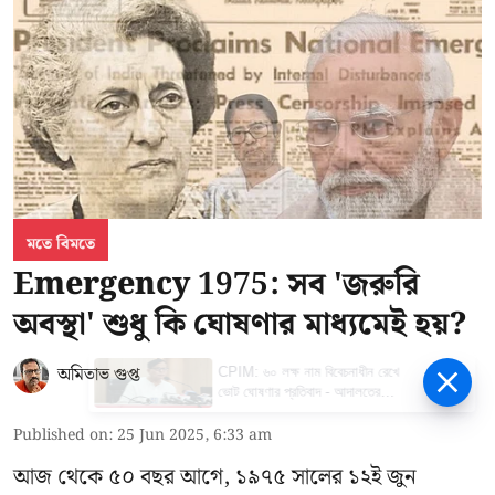
মতে বিমতে
Emergency 1975: সব 'জরুরি
অবস্থা' শুধু কি ঘোষণার মাধ্যমেই হয়?
অমিতাভ গুপ্ত
CPIM: ৬০ লক্ষ নাম বিবেচনাধীন রেখে
ভোট ঘোষণার প্রতিবাদ - আদালতের
দ্বারস্থ হবে সিপিআইএম
Published on
:
25 Jun 2025, 6:33 am
আজ থেকে ৫০ বছর আগে, ১৯৭৫ সালের ১২ই জুন