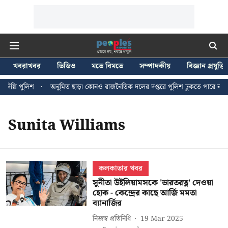
খবরাখবর
ভিডিও
মতে বিমতে
সম্পাদকীয়
বিজ্ঞান প্রযুক্তি
ল্লি পুলিশ
অনুমিত ছাড়া কোনও রাজনৈতিক দলের দপ্তরে পুলিশ ঢুকতে পারে না - জন
Sunita Williams
কলকাতার খবর
সুনীতা উইলিয়ামসকে 'ভারতরত্ন' দেওয়া
হোক - কেন্দ্রের কাছে আর্জি মমতা
ব্যানার্জির
নিজস্ব প্রতিনিধি
19 Mar 2025