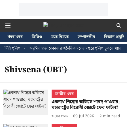
খবরাখবর
ভিডিও
মতে বিমতে
সম্পাদকীয়
বিজ্ঞান প্রযুক্তি
দিল্লি পুলিশ
অনুমিত ছাড়া কোনও রাজনৈতিক দলের দপ্তরে পুলিশ ঢুকতে পারে না - জ
Shivsena (UBT)
জাতীয় খবর
একনাথ শিন্ধের অফিসে শারদ পাওয়ার;
মহারাষ্ট্রের বিরোধী জোটে ফের ফাটল?
ওয়েব ডেস্ক
09 Jul 2026
2
min read