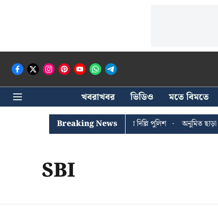
খবরাখবর
ভিডিও
মতে বিমতে
ঐশী ঘোষের খোঁজে সিপিআইএম সদর দপ্তরে দিল্লি পুলিশ
Breaking News
অনুমিত ছাড়া কোন
SBI