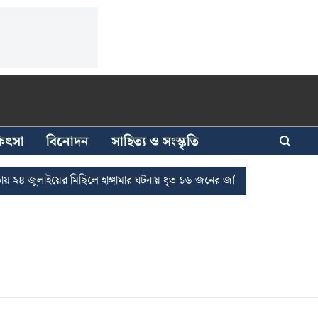
িকিৎসা
বিনোদন
সাহিত্য ও সংস্কৃতি
 জুলাইয়ের মিছিলে হাঙ্গামার ঘটনায় ধৃত ১৬ জনের জামিন
দুর্নীতি দমনে রাজ