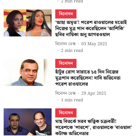
2
min read
বিনোদন
‘আহা অমৃত’! পরেশ রাওয়ালের মতোই
নিজের মূত্র পান করেছিলেন 'আশিকি'
ছবির নায়িকা অনু আগরওয়াল
বিনোদন ডেস্ক
03 May 2025
2
min read
বিনোদন
হাঁটুর রোগ সারাতে ১৫ দিন নিজের
মূত্রপান করেছিলেন! দাবি অভিনেতা
পরেশ রাওয়ালের
বিনোদন ডেস্ক
29 Apr 2025
1
min read
বিনোদন
মাছ বিতর্কে সরব ঋত্বিক চক্রবর্তী!
পরেশকে 'পারশে', রাওয়ালকে 'বাওয়াল'
কটাক্ষ অভিনেতার