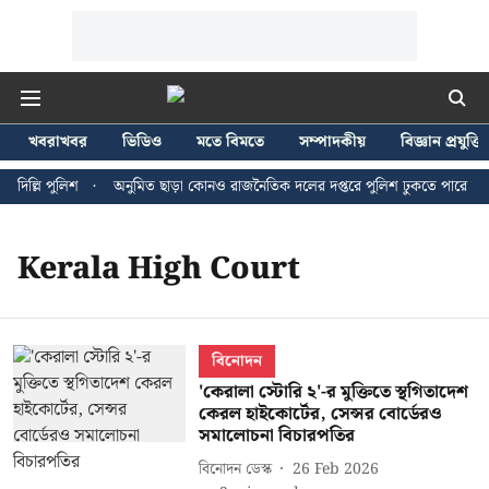
খবরাখবর
ভিডিও
মতে বিমতে
সম্পাদকীয়
বিজ্ঞান প্রযুক্তি
িল্লি পুলিশ
অনুমিত ছাড়া কোনও রাজনৈতিক দলের দপ্তরে পুলিশ ঢুকতে পারে না - জ
Kerala High Court
বিনোদন
'কেরালা স্টোরি ২'-র মুক্তিতে স্থগিতাদেশ
কেরল হাইকোর্টের, সেন্সর বোর্ডেরও
সমালোচনা বিচারপতির
বিনোদন ডেস্ক
26 Feb 2026