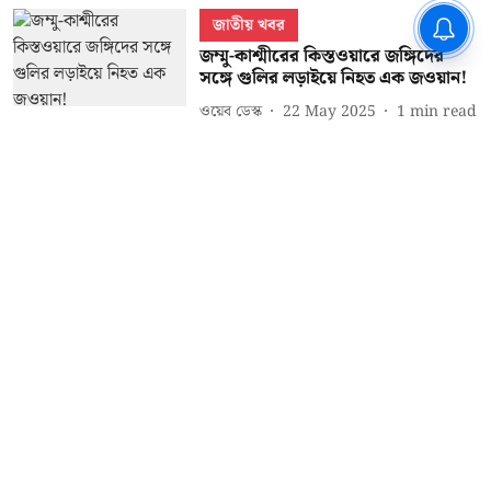
জাতীয় খবর
জম্মু-কাশ্মীরের কিস্তওয়ারে জঙ্গিদের
সঙ্গে গুলির লড়াইয়ে নিহত এক জওয়ান!
ওয়েব ডেস্ক
22 May 2025
1
min read
জাতীয় খবর
দক্ষিণ কাশ্মীরের সোপিয়ানে সেনাবাহিনীর
'অপারেশন কেল্লার'! নিকেশ ৩ জঙ্গি
ওয়েব ডেস্ক
14 May 2025
1
min read
Read More
About Us
Grievance Reddressal Mechanism