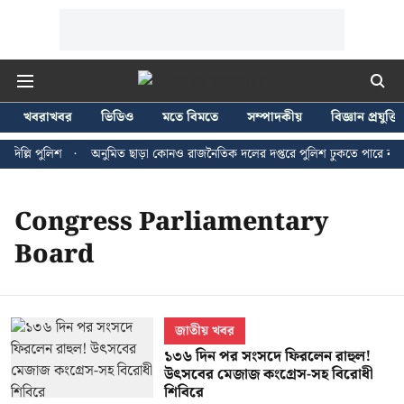
খবরাখবর
ভিডিও
মতে বিমতে
সম্পাদকীয়
বিজ্ঞান প্রযুক্তি
িল্লি পুলিশ
অনুমিত ছাড়া কোনও রাজনৈতিক দলের দপ্তরে পুলিশ ঢুকতে পারে না - জন
Congress Parliamentary
Board
জাতীয় খবর
১৩৬ দিন পর সংসদে ফিরলেন রাহুল!
উৎসবের মেজাজ কংগ্রেস-সহ বিরোধী
শিবিরে