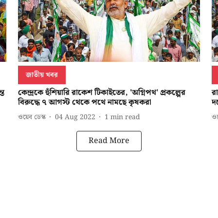
জাতীয় খবর
তে
কেন্দ্রকে হুঁশিয়ারি রাকেশ টিকাইতের, 'অগ্নিপথ' প্রকল্পের
র
বিরুদ্ধে ৭ আগস্ট থেকে পথে নামছে কৃষকরা
দ
ওয়েব ডেস্ক
04 Aug 2022
1
min read
ওয়
Read More