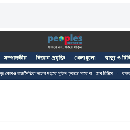
সম্পাদকীয়
বিজ্ঞান প্রযুক্তি
খেলাধুলো
স্বাস্থ্য ও চ
োনও রাজনৈতিক দলের দপ্তরে পুলিশ ঢুকতে পারে না - জন ব্রিটাস
কলকাতায় 