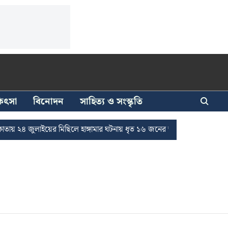
িকিৎসা
বিনোদন
সাহিত্য ও সংস্কৃতি
২৪ জুলাইয়ের মিছিলে হাঙ্গামার ঘটনায় ধৃত ১৬ জনের জামিন
দুর্নীতি দমনে 