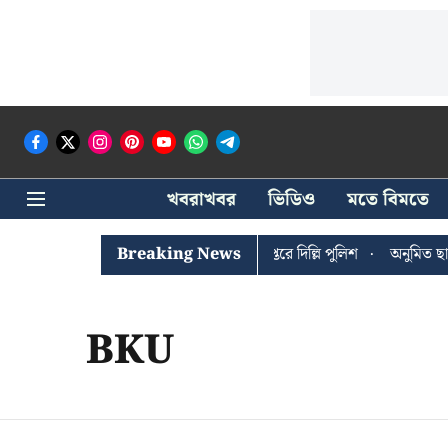
খবরাখবর
ভিডিও
মতে বিমতে
ঐশী ঘোষের খোঁজে সিপিআইএম সদর দপ্তরে দিল্লি পুলিশ
Breaking News
অনুমিত ছাড়া ক
BKU