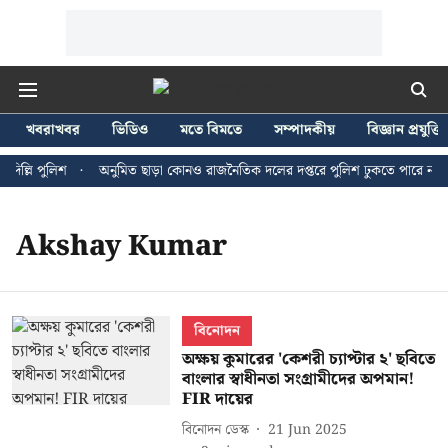
খবরাখবর
ভিডিও
মতে বিমতে
সম্পাদকীয়
বিজ্ঞান প্রযুক্তি
িল্লি পুলিশ
অনুমিত ছাড়া কোনও রাজনৈতিক দলের দপ্তরে পুলিশ ঢুকতে পারে না - জন
Akshay Kumar
বিনোদন
অক্ষয় কুমারের 'কেশরী চ্যাপ্টার ২' ছবিতে
বাংলার স্বাধীনতা সংগ্রামীদের অপমান!
FIR দায়ের
বিনোদন ডেস্ক
21 Jun 2025