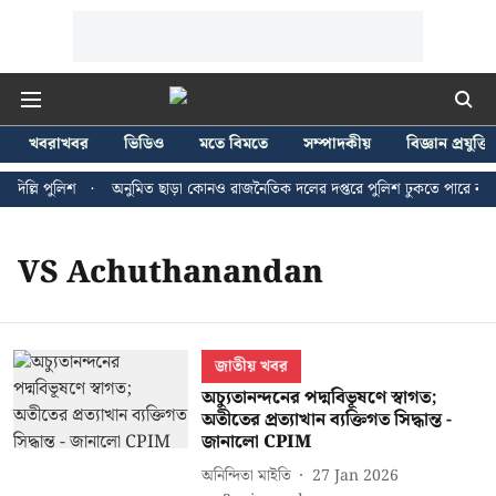
খবরাখবর
ভিডিও
মতে বিমতে
সম্পাদকীয়
বিজ্ঞান প্রযুক্তি
িল্লি পুলিশ
অনুমিত ছাড়া কোনও রাজনৈতিক দলের দপ্তরে পুলিশ ঢুকতে পারে না - জ
VS Achuthanandan
জাতীয় খবর
অচ্যুতানন্দনের পদ্মবিভূষণে স্বাগত;
অতীতের প্রত্যাখান ব্যক্তিগত সিদ্ধান্ত -
জানালো CPIM
অনিন্দিতা মাইতি
27 Jan 2026