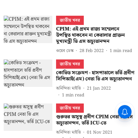
জাতীয় খবর
CPIM: এই প্রথম রাজ্য সম্মেলনে
উপস্থিত থাকবেন না কেরালার প্রাক্তন
মুখ্যমন্ত্রী ভি এস অচ্যুতানন্দন
ওয়েব ডেস্ক
28 Feb 2022
1
min read
জাতীয় খবর
কোভিড সংক্রমণ - হাসপাতালে ভর্তি প্রবীণ
সিপিআই(এম) নেতা ভি এস অচ্যুতানন্দন
অনিন্দিতা মাইতি
21 Jan 2022
1
min read
জাতীয় খবর
গুরুতর অসুস্থ প্রবীণ CPIM নেতা ভি এস
অচ্যুতানন্দন, ভর্তি ICU-তে
অনিন্দিতা মাইতি
01 Nov 2021