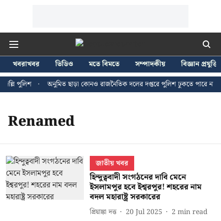
খবরাখবর
ভিডিও
মতে বিমতে
সম্পাদকীয়
বিজ্ঞান প্রযুক্তি
ল্লি পুলিশ
অনুমিত ছাড়া কোনও রাজনৈতিক দলের দপ্তরে পুলিশ ঢুকতে পারে না - জন
Renamed
জাতীয় খবর
হিন্দুত্ববাদী সংগঠনের দাবি মেনে
ইসলামপুর হবে ইশ্বরপুর! শহরের নাম
বদল মহারাষ্ট্র সরকারের
প্রিয়াঙ্কা দত্ত
20 Jul 2025
2
min read