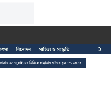
িকিৎসা
বিনোদন
সাহিত্য ও সংস্কৃতি
য় ২৪ জুলাইয়ের মিছিলে হাঙ্গামার ঘটনায় ধৃত ১৬ জনের জামিন
দুর্নীতি দমন