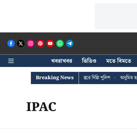
খবরাখবর
ভিডিও
মতে বিমতে
ঐশী ঘোষের খোঁজে সিপিআইএম সদর দপ্তরে দিল্লি পুলিশ
Breaking News
অনুমিত ছাড়া
IPAC