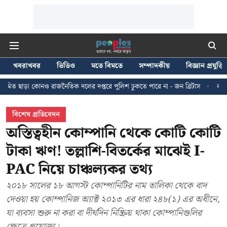
খবরাখবর
ভিডিও
মতে বিমতে
সম্পাদকীয়
বিজ্ঞান প্রযুক্তি
াজনৈতিক দলের দপ্তরে পুলিশ ঢুকতে পারে না - জন ব্রিটাস
কলকাতায় ২৪ জুলাইয়ের 
বিশেষ প্রতিবেদন
অস্তিত্বহীন কোম্পানি থেকে কোটি কোটি
টাকা ঋণ! তল্লাশি-বিতর্কের মাঝেই I-
PAC নিয়ে চাঞ্চল্যকর তথ্য
২০১৮ সালের ১৮ আগস্ট কোম্পানিটির নাম তালিকা থেকে বাদ
দেওয়া হয় কোম্পানিজ অ্যাক্ট ২০১৩ এর ধারা ২৪৮(১) এর অধীনে,
যা ব্যবসা শুরু না করা বা দীর্ঘদিন নিষ্ক্রিয় থাকা কোম্পানিগুলির
ক্ষেত্রে প্রযোজ্য।