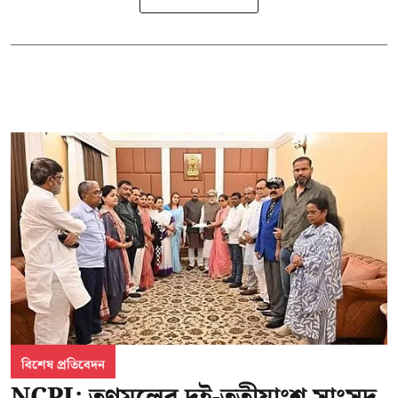
বিশেষ প্রতিবেদন
NCPI: তৃণমূলের দুই-তৃতীয়াংশ সাংসদ,