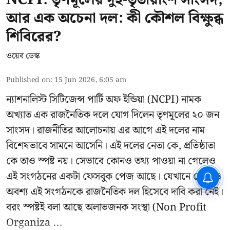
আর এক অচেনা দল: কী কৌশল বিক্ষুব্ধ
শিবিরের?
ওয়েব ডেস্ক
Published on
:
15 Jun 2026, 6:05 am
ন্যাশনালিস্ট সিটিজেন্স পার্টি অফ ইন্ডিয়া (NCPI) নামক
অখ্যাত এক রাজনৈতিক দলে যোগ দিলেন তৃণমূলের ২০ জন
সাংসদ। রাজনীতির আলোচনায় এর আগে এই দলের নাম
বিশেষভাবে সামনে আসেনি। এই দলের নেতা কে, প্রতিষ্ঠাতা
কে তাও স্পষ্ট নয়। সেভাবে কোনও তথ্য পাওয়া না গেলেও
এই সংগঠনের একটা ফেসবুক পেজ আছে। যেখানে কোথাও
CPIM: ৬০ লক্ষ নাম বিবেচনাধীন রেখে
ভোট ঘোষণার প্রতিবাদ - আদালতের
অবশ্য এই সংগঠনকে রাজনৈতিক দল হিসেবে দাবি করা নেই।
দ্বারস্থ হবে সিপিআইএম
বরং স্পষ্টই বলা আছে অলাভজনক সংস্থা (Non Profit
Organiza ...