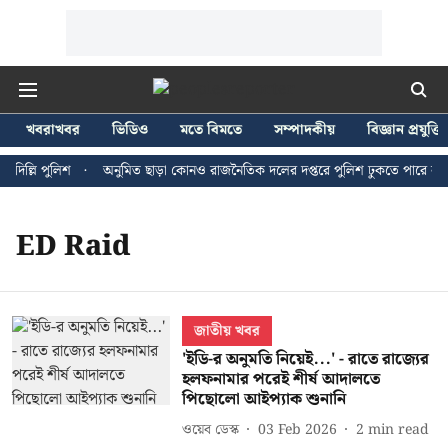
খবরাখবর
ভিডিও
মতে বিমতে
সম্পাদকীয়
বিজ্ঞান প্রযুক্তি
িল্লি পুলিশ
অনুমিত ছাড়া কোনও রাজনৈতিক দলের দপ্তরে পুলিশ ঢুকতে পারে না - জ
ED Raid
জাতীয় খবর
'ইডি-র অনুমতি নিয়েই...' - রাতে রাজ্যের
হলফনামার পরেই শীর্ষ আদালতে
পিছোলো আইপ্যাক শুনানি
ওয়েব ডেস্ক
03 Feb 2026
2
min read