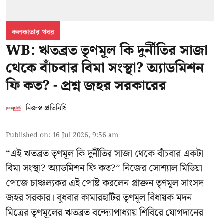
কলকাতার খবর
WB: ঋতব্রত তৃণমূল কি দুর্নীতির সাজা
থেকে বাঁচবার বিমা সংস্থা? অ্যাডমিশন
ফি কত? - প্রশ্ন জহর সরকারের
নিজস্ব প্রতিনিধি
Published on
:
16 Jul 2026, 9:56 am
“এই ঋতব্রত তৃণমূল কি দুর্নীতির সাজা থেকে বাঁচবার একটা
বিমা সংস্থা? অ্যাডমিশন ফি কত?” নিজের সোশ্যাল মিডিয়া
পেজে চাঞ্চল্যকর এই পোষ্ট করলেন প্রাক্তন তৃণমূল সাংসদ
জহর সরকার। বুধবার কামারহাটির তৃণমূল বিধায়ক মদন
মিত্রের
তৃণমূলের ঋতব্রত বন্দ্যোপাধ্যায় শিবিরে
যোগদানের