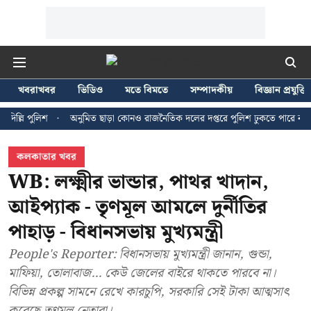
খবরাখবর
ভিডিও
মতে বিমতে
সম্পাদকীয়
বিজ্ঞান প্রযুক্তি
 পুলিশ
অনুমিত ছাড়া কোনও রাজনৈতিক দলের দপ্তরে পুলিশ ঢুকতে পারে না - জন ব্র
কলকাতার খবর
WB: লক্ষ্মীর ভান্ডার, পাথর খাদান,
আইপ্যাক - তৃণমূল আমলে দুর্নীতির
পাহাড় - বিধানসভায় মুখ্যমন্ত্রী
People's Reporter: বিধানসভায় মুখ্যমন্ত্রী জানান, গুন্ডা,
মাফিয়া, তোলাবাজ... কেউ জেলের বাইরে থাকতে পারবে না।
বিভিন্ন প্রকল্প সামনে রেখে কারচুপি, সরকারি সেই টাকা আত্মসাৎ
করেছে তৃণমূল নেতারা।