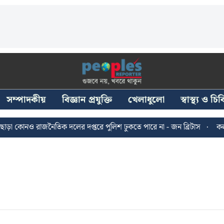
সম্পাদকীয়
বিজ্ঞান প্রযুক্তি
খেলাধুলো
স্বাস্থ্য ও চ
োনও রাজনৈতিক দলের দপ্তরে পুলিশ ঢুকতে পারে না - জন ব্রিটাস
কলকাতায় 