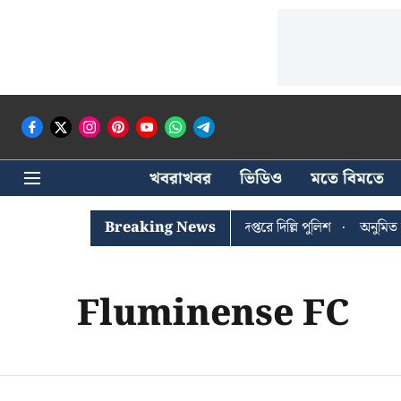
খবরাখবর
ভিডিও
মতে বিমতে
ঐশী ঘোষের খোঁজে সিপিআইএম সদর দপ্তরে দিল্লি পুলিশ
Breaking News
অনুমিত ছাড়া ক
Fluminense FC