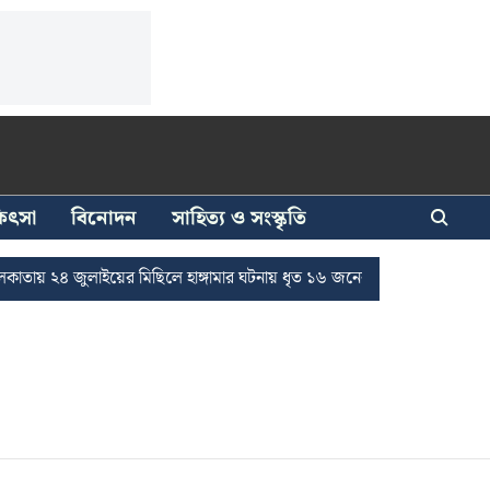
িকিৎসা
বিনোদন
সাহিত্য ও সংস্কৃতি
২৪ জুলাইয়ের মিছিলে হাঙ্গামার ঘটনায় ধৃত ১৬ জনের জামিন
দুর্নীতি দমনে 