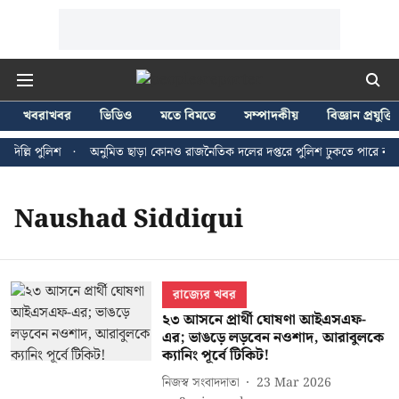
খবরাখবর
ভিডিও
মতে বিমতে
সম্পাদকীয়
বিজ্ঞান প্রযুক্তি
িল্লি পুলিশ
অনুমিত ছাড়া কোনও রাজনৈতিক দলের দপ্তরে পুলিশ ঢুকতে পারে না - জ
Naushad Siddiqui
রাজ্যের খবর
২৩ আসনে প্রার্থী ঘোষণা আইএসএফ-
এর; ভাঙড়ে লড়বেন নওশাদ, আরাবুলকে
ক্যানিং পূর্বে টিকিট!
নিজস্ব সংবাদদাতা
23 Mar 2026