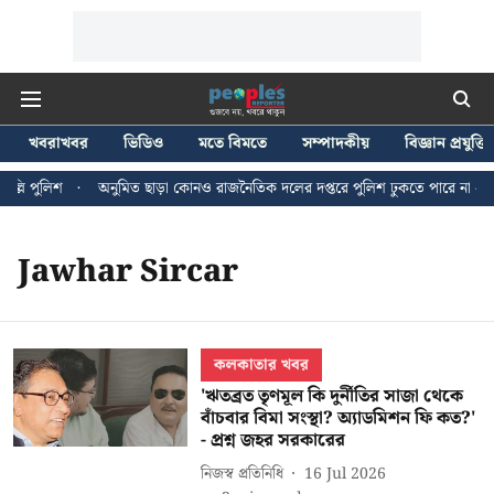
খবরাখবর
ভিডিও
মতে বিমতে
সম্পাদকীয়
বিজ্ঞান প্রযুক্তি
্লি পুলিশ
অনুমিত ছাড়া কোনও রাজনৈতিক দলের দপ্তরে পুলিশ ঢুকতে পারে না - জন ব
Jawhar Sircar
কলকাতার খবর
'ঋতব্রত তৃণমূল কি দুর্নীতির সাজা থেকে
বাঁচবার বিমা সংস্থা? অ্যাডমিশন ফি কত?'
- প্রশ্ন জহর সরকারের
নিজস্ব প্রতিনিধি
16 Jul 2026