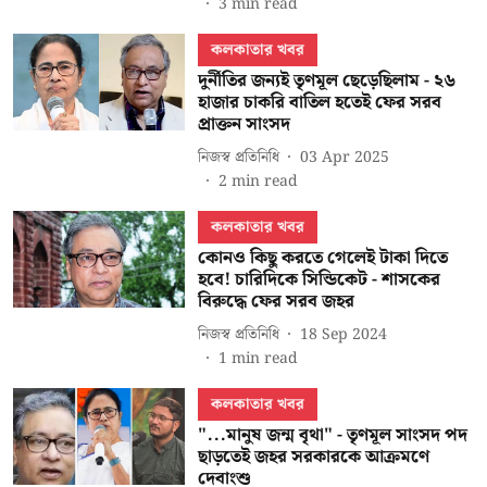
3
min read
কলকাতার খবর
দুর্নীতির জন্যই তৃণমূল ছেড়েছিলাম - ২৬
হাজার চাকরি বাতিল হতেই ফের সরব
প্রাক্তন সাংসদ
নিজস্ব প্রতিনিধি
03 Apr 2025
2
min read
কলকাতার খবর
কোনও কিছু করতে গেলেই টাকা দিতে
হবে! চারিদিকে সিন্ডিকেট - শাসকের
বিরুদ্ধে ফের সরব জহর
নিজস্ব প্রতিনিধি
18 Sep 2024
1
min read
কলকাতার খবর
"...মানুষ জন্ম বৃথা" - তৃণমূল সাংসদ পদ
ছাড়তেই জহর সরকারকে আক্রমণে
দেবাংশু