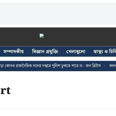
সম্পাদকীয়
বিজ্ঞান প্রযুক্তি
খেলাধুলো
স্বাস্থ্য ও চ
কোনও রাজনৈতিক দলের দপ্তরে পুলিশ ঢুকতে পারে না - জন ব্রিটাস
কলকাতায়
rt