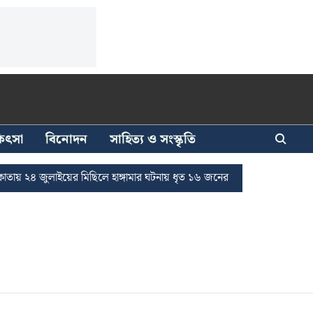
িকিৎসা
বিনোদন
সাহিত্য ও সংস্কৃতি
 ২৪ জুলাইয়ের মিছিলে হাঙ্গামার ঘটনায় ধৃত ১৬ জনের জামিন
দুর্নীতি দমন