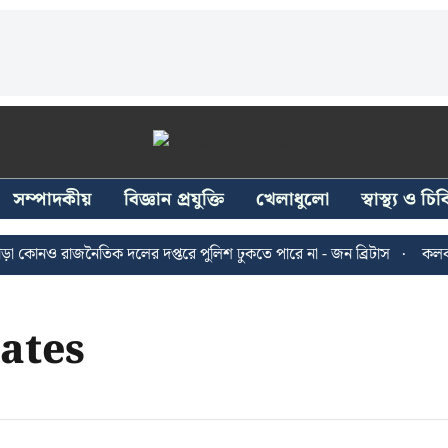
সম্পাদকীয়
বিজ্ঞান প্রযুক্তি
খেলাধুলো
স্বাস্থ্য ও চ
কোনও রাজনৈতিক দলের দপ্তরে পুলিশ ঢুকতে পারে না - জন ব্রিটাস
কলকাতায়
ates