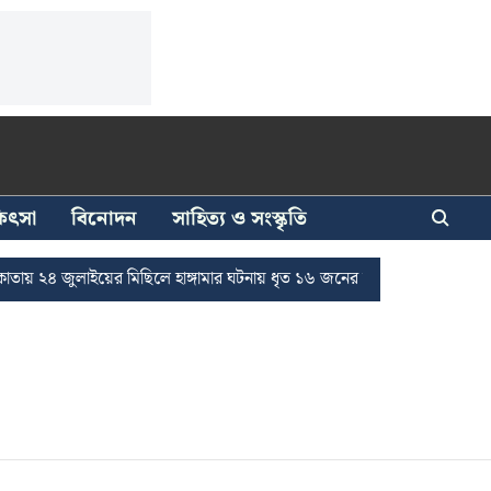
িকিৎসা
বিনোদন
সাহিত্য ও সংস্কৃতি
 ২৪ জুলাইয়ের মিছিলে হাঙ্গামার ঘটনায় ধৃত ১৬ জনের জামিন
দুর্নীতি দমন