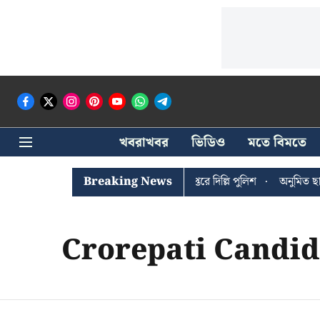
খবরাখবর
ভিডিও
মতে বিমতে
ঐশী ঘোষের খোঁজে সিপিআইএম সদর দপ্তরে দিল্লি পুলিশ
Breaking News
অনুমিত ছাড়া 
Crorepati Candid