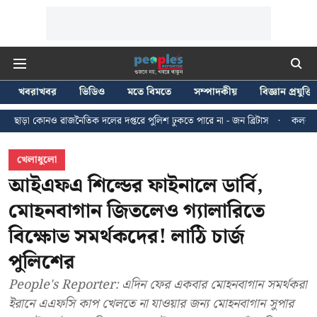
খবরাখবর
ভিডিও
মতে বিমতে
সম্পাদকীয়
বিজ্ঞান প্রযুক্তি
তিক দলের দপ্তরে পুলিশ ঢুকতে পারে না - জন ব্রিটাস
কলকাতায় ২৪ জুলাইয়ের মিছি
খেলাধুলো
আইএফএ শিল্ডের ফাইনালে ডার্বি,
মোহনবাগান জিতলেও গ্যালারিতে
বিক্ষোভ সমর্থকদের! লাঠি চার্জ
পুলিশের
People's Reporter: এদিন ফের একবার মোহনবাগান সমর্থকরা
ইরানে এএফসি কাপ খেলতে না যাওয়ার জন্য মোহনবাগান সুপার