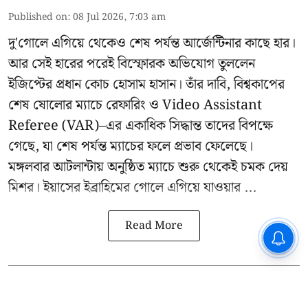
Published on
:
08 Jul 2026, 7:03 am
দু'গোলে এগিয়ে থেকেও শেষ পর্যন্ত আর্জেন্টিনার কাছে হার।
আর সেই হারের পরেই বিস্ফোরক অভিযোগ তুললেন
ইজিপ্টের প্রধান কোচ হোসাম হাসান। তাঁর দাবি, বিশ্বকাপের
শেষ ষোলোর ম্যাচে রেফারিং ও Video Assistant
Referee (VAR)–এর একাধিক সিদ্ধান্ত তাদের বিপক্ষে
গেছে, যা শেষ পর্যন্ত ম্যাচের ফলে প্রভাব ফেলেছে।
মঙ্গলবার আটলান্টায় অনুষ্ঠিত ম্যাচে শুরু থেকেই চমক দেয়
মিশর। ইয়াসের ইব্রাহিমের গোলে এগিয়ে যাওয়ার ...
Read More
CPIM: ৬০ লক্ষ নাম বিবেচনাধীন রেখে
ভোট ঘোষণার প্রতিবাদ - আদালতের
দ্বারস্থ হবে সিপিআইএম