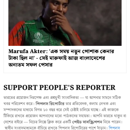
Marufa Akter: 'এক সময় নতুন পোশাক কেনার
টাকা ছিল না' - সেই মারুফাই আজ বাংলাদেশের
অন্যতম সফল পেসার
SUPPORT PEOPLE'S REPORTER
ভারতের প্রয়োজন নিরপেক্ষ এবং প্রশ্নমুখী সাংবাদিকতা — যা আপনার সামনে সঠিক
খবর পরিবেশন করে।
পিপলস রিপোর্টার
তার প্রতিবেদক, কলাম লেখক এবং
সম্পাদকদের মাধ্যমে বিগত ১০ বছর ধরে সেই চেষ্টাই চালিয়ে যাচ্ছে। এই কাজকে
টিকিয়ে রাখতে প্রয়োজন আপনাদের মতো পাঠকদের সহায়তা। আপনি ভারতে থাকুন বা
দেশের বাইরে — নিচের লিঙ্কে ক্লিক করে একটি
পেইড সাবস্ক্রিপশন
নিতে পারেন।
স্বাধীন সংবাদমাধ্যমকে বাঁচিয়ে রাখতে পিপলস রিপোর্টারের পাশে দাঁড়ান।
পিপলস