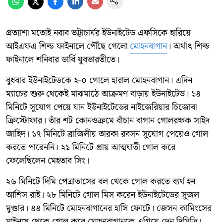
প্রত্যাশা মতোই নবাব ভট্টাচাৰ্যর ইউনাইটেড এফসিকে হারিয়ে
আইএফএ শিল্ড ফাইনালে পৌঁছে গেলো
মোহনবাগান
। অর্থাৎ শিল্ড
ফাইনালে শনিবার ডার্বি যুবভারতীতে।
বুধবার ইউনাইটেডকে ২-০ গোলে হারাল মোহনবাগান। এদিন
ম্যাচের শুরু থেকেই মাঝমাঠে আক্রমণ বাড়ায় ইউনাইটেড। ১৪
মিনিটে সুযোগ পেয়ে যান ইউনাইটেডের নাইজেরিয়ার চিজোবা
ক্রিস্টোফার। তাঁর শট কোনওক্রমে বাঁচান বাগান গোলরক্ষক সাইদ
জাহিদ। ১৭ মিনিটে ব্রাজিলীয় তারকা রবসন সুযোগ পেয়েও গোল
করতে পারেননি। ২১ মিনিটে প্রায় আত্মঘাতী গোল করে
ফেলেছিলেন মেহতাব সিং।
২৬ মিনিটে দিমি পেত্রাতাসের বল থেকে গোল করতে ব্যর্থ হন
আশিস রাই। ২৮ মিনিটে গোল মিস করেন ইউনাইটেডের সুজল
মুণ্ডার। ৪৪ মিনিটে মোহনবাগানের হাসি ফোটে। জেসন কামিংসের
মাইনাস থেকে গোল করে মোহনবাগানকে এগিয়ে দেন দিমিত্রি।