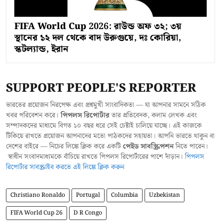
FIFA World Cup 2026: রাউন্ড অফ ৩২; ৩য়
স্থানের ১২ দল থেকে বাদ উরুগুয়ে, দঃ কোরিয়া,
স্কটল্যান্ড, ইরান
SUPPORT PEOPLE'S REPORTER
ভারতের প্রয়োজন নিরপেক্ষ এবং প্রশ্নমুখী সাংবাদিকতা — যা আপনার সামনে সঠিক
খবর পরিবেশন করে।
পিপলস রিপোর্টার
তার প্রতিবেদক, কলাম লেখক এবং
সম্পাদকদের মাধ্যমে বিগত ১০ বছর ধরে সেই চেষ্টাই চালিয়ে যাচ্ছে। এই কাজকে
টিকিয়ে রাখতে প্রয়োজন আপনাদের মতো পাঠকদের সহায়তা। আপনি ভারতে থাকুন বা
দেশের বাইরে — নিচের লিঙ্কে ক্লিক করে একটি
পেইড সাবস্ক্রিপশন
নিতে পারেন।
স্বাধীন সংবাদমাধ্যমকে বাঁচিয়ে রাখতে পিপলস রিপোর্টারের পাশে দাঁড়ান।
পিপলস
রিপোর্টার সাবস্ক্রাইব করতে এই লিঙ্কে ক্লিক করুন
Christiano Ronaldo
Portugal
Columbia
Uzbekistan
FIFA World Cup 26
D R Congo