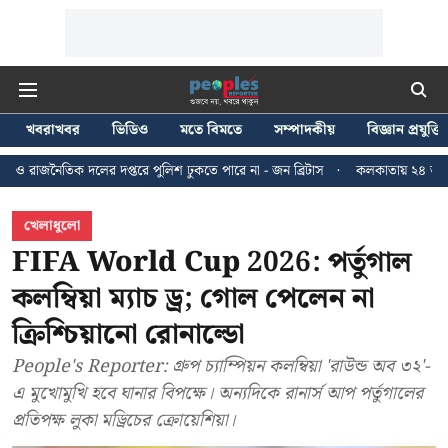
খবরাখবর
ভিডিও
মতে বিমতে
সম্পাদকীয়
বিজ্ঞান প্রযুক্তি
দপ্তরে পুলিশ ঢুকতে পারে না - জন ব্রিটাস
কলকাতায় ২৪ জুলাইয়ের মিছিলে হাঙ্গ
খেলাধুলো
FIFA World Cup 2026: পর্তুগাল
কলম্বিয়া ম্যাচ ড্র; গোল পেলেন না
ক্রিশ্চিয়ানো রোনাল্ডো
People's Reporter: গ্রুপ চ্যাম্পিয়ন কলম্বিয়া 'রাউন্ড অব ৩২'-
এ মুখোমুখি হবে ঘানার বিপক্ষে। অন্যদিকে রানার্স আপ পর্তুগালের
প্রতিপক্ষ লুকা মড্রিচের ক্রোয়েশিয়া।