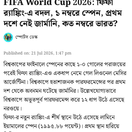
FIFA World Cup 2026: ফিফা
র‍্যাঙ্কিং-এ বদল, ১ নম্বরে স্পেন, প্রথম
দশে নেই জার্মানি, কত নম্বরে ভারত?
স্পোর্টস ডেস্ক
Published on
:
21 Jul 2026, 1:47 pm
বিশ্বকাপের ফাইনালে স্পেনের কাছে ১-০ গোলের পরাজয়ের
পরেই ফিফা র‍্যাঙ্কিং-এও একধাপ নেমে গেল লিওনেল মেসির
আর্জেন্টিনা। বিশ্বকাপে হতাশাজনক পারফরমেন্সের পর প্রথম
দশ থেকে অবনমন ঘটেছে জার্মানির। উল্লেখযোগ্যভাবে
বিশ্বকাপে অভূতপূর্ব পারফরমেন্স করে ১২ ধাপ উঠে এসেছে
নরওয়ে।
ফিফা-র নতুন র‍্যাঙ্কিং-এ শীর্ষ স্থানে উঠে এসেছে লামিনে
ইয়ামালের স্পেন (১৯৯৫.৮৮ পয়েন্ট)। প্রথম স্থান হারিয়ে