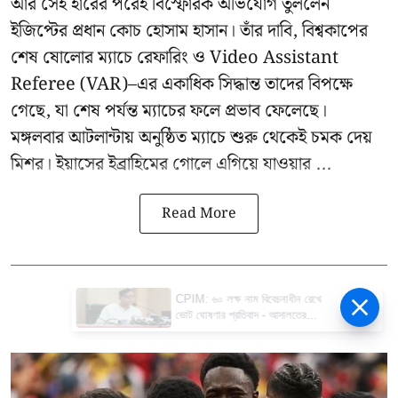
আর সেই হারের পরেই বিস্ফোরক অভিযোগ তুললেন
ইজিপ্টের প্রধান কোচ হোসাম হাসান। তাঁর দাবি, বিশ্বকাপের
শেষ ষোলোর ম্যাচে রেফারিং ও Video Assistant
Referee (VAR)–এর একাধিক সিদ্ধান্ত তাদের বিপক্ষে
গেছে, যা শেষ পর্যন্ত ম্যাচের ফলে প্রভাব ফেলেছে।
মঙ্গলবার আটলান্টায় অনুষ্ঠিত ম্যাচে শুরু থেকেই চমক দেয়
মিশর। ইয়াসের ইব্রাহিমের গোলে এগিয়ে যাওয়ার ...
Read More
CPIM: ৬০ লক্ষ নাম বিবেচনাধীন রেখে
ভোট ঘোষণার প্রতিবাদ - আদালতের
দ্বারস্থ হবে সিপিআইএম