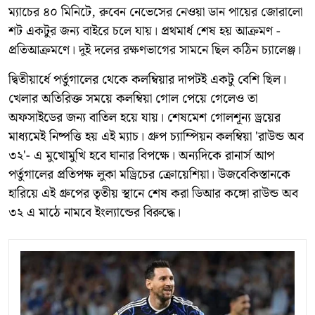
ম্যাচের ৪০ মিনিটে, রুবেন নেভেসের নেওয়া ডান পায়ের জোরালো
শট একটুর জন্য বাইরে চলে যায়। প্রথমার্ধ শেষ হয় আক্রমণ -
প্রতিআক্রমণে। দুই দলের রক্ষণভাগের সামনে ছিল কঠিন চ্যালেঞ্জ।
দ্বিতীয়ার্ধে পর্তুগালের থেকে কলম্বিয়ার দাপটই একটু বেশি ছিল।
খেলার অতিরিক্ত সময়ে কলম্বিয়া গোল পেয়ে গেলেও তা
অফসাইডের জন্য বাতিল হয়ে যায়। শেষমেশ গোলশূন্য ড্রয়ের
মাধ্যমেই নিষ্পত্তি হয় এই ম্যাচ। গ্রুপ চ্যাম্পিয়ন কলম্বিয়া 'রাউন্ড অব
৩২'- এ মুখোমুখি হবে ঘানার বিপক্ষে। অন্যদিকে রানার্স আপ
পর্তুগালের প্রতিপক্ষ লুকা মড্রিচের ক্রোয়েশিয়া। উজবেকিস্তানকে
হারিয়ে এই গ্রুপের তৃতীয় স্থানে শেষ করা ডিআর কঙ্গো রাউন্ড অব
৩২ এ মাঠে নামবে ইংল্যান্ডের বিরুদ্ধে।