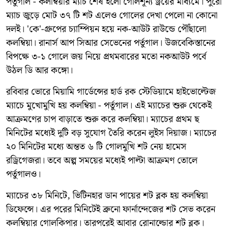
পর্তুগাল - কলম্বিয়ার ম্যাচ শেষ হলো গোলশূন্য ড্রয়ের মাধ্যমে। পুরো
ম্যাচ জুড়ে মোট ৩৭ টি শট এলেও গোলের দেখা পেলো না কোনো
দলই। 'কে'-গ্রুপের চ্যাম্পিয়ন হয়ে নক-আউট রাউন্ডে পৌঁছালো
কলম্বিয়া। রানার্স আপ সিআর সেভেনের পর্তুগাল। উজবেকিস্তানের
বিপক্ষে ৩-১ গোলে জয় নিয়ে প্রথমবারের মতো নকআউট পর্বে
উঠল ডি আর কঙ্গো।
রবিবার ভোরে মিয়ামি গার্ডেন্সের হার্ড রক স্টেডিয়ামে হাইভোল্টেজ
ম্যাচে মুখোমুখি হয় কলম্বিয়া - পর্তুগাল। এই ম্যাচের শুরু থেকেই
আক্রমণের চাপ বাড়াতে শুরু করে কলম্বিয়া। ম্যাচের প্রথম ছ
মিনিটের মধ্যেই দুটি বড় সুযোগ তৈরি করেন লুইস দিয়াজ। ম্যাচের
২০ মিনিটের মধ্যে অন্তত ৬ টি গোলমুখি শট নেয় হামেস
রড্রিগেজরা। তবে অল্প সময়ের মধ্যেই পাল্টা আক্রমণ তোলে
পর্তুগালও।
ম্যাচের ৩৮ মিনিটে, ভিটিনহার ডান পায়ের শট ব্লক হয় কলম্বিয়া
ডিফেন্সে। এর পরের মিনিটেই ব্রুনো ফার্নান্দেজের শট সেভ করেন
কলম্বিয়ার গোলকিপার। তারপরেই আবার রোনাল্ডোর শট ব্লক।