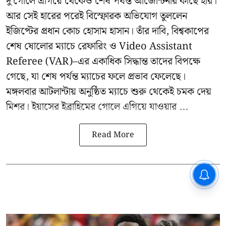
দু'গোলে এগিয়ে থেকেও শেষ পর্যন্ত আর্জেন্টিনার কাছে হার।
আর সেই হারের পরেই বিস্ফোরক অভিযোগ তুললেন
ইজিপ্টের প্রধান কোচ হোসাম হাসান। তাঁর দাবি, বিশ্বকাপের
শেষ ষোলোর ম্যাচে রেফারিং ও Video Assistant
Referee (VAR)–এর একাধিক সিদ্ধান্ত তাদের বিপক্ষে
গেছে, যা শেষ পর্যন্ত ম্যাচের ফলে প্রভাব ফেলেছে।
মঙ্গলবার আটলান্টায় অনুষ্ঠিত ম্যাচে শুরু থেকেই চমক দেয়
মিশর। ইয়াসের ইব্রাহিমের গোলে এগিয়ে যাওয়ার ...
Read More
CPIM: ৬০ লক্ষ নাম বিবেচনাধীন রেখে
ভোট ঘোষণার প্রতিবাদ - আদালতের
দ্বারস্থ হবে সিপিআইএম