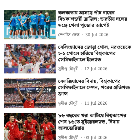
কলকাতায় আসছে পাঁচ বারের
বিশ্বকাপজয়ী ব্রাজিল; ভারতীয় দলের
সঙ্গে খেলা পুজোর আগেই
স্পোর্টস ডেস্ক
30 Jul 2026
বেলিংহ্যামের জোড়া গোল, নরওয়েকে
২-১ গোলে হারিয়ে বিশ্বকাপের
সেমিফাইনালে ইংল্যান্ড
সুদীপ্ত চৌধুরী
12 Jul 2026
বেলজিয়ামের বিদায়, বিশ্বকাপের
সেমিফাইনালে স্পেন, পরের প্রতিপক্ষ
ফ্রান্স
সুদীপ্ত চৌধুরী
11 Jul 2026
৮৮ বছরের খরা কাটিয়ে বিশ্বকাপের
শেষ ১৬তে সুইজারল্যান্ড, বিদায়
আলজেরিয়ার
সুদীপ্ত চৌধুরী
03 Jul 2026