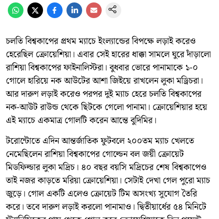
চলতি বিশ্বকাপের প্রথম ম্যাচে ইংল্যান্ডের বিপক্ষে লড়াই করেও
হেরেছিল ক্রোয়েশিয়া। এবার সেই হারের ধাক্কা সামলে ঘুরে দাঁড়ালো
রাশিয়া বিশ্বকাপের ফাইনালিস্টরা। বুধবার ভোরে পানামাকে ১-০
গোলে হারিয়ে নক আউটের আশা জিইয়ে রাখলেন লুকা মড্রিচরা।
আর দারুণ লড়াই করেও পরপর দুই ম্যাচ হেরে চলতি বিশ্বকাপের
নক-আউট রাউন্ড থেকে ছিটকে গেলো পানামা। ক্রোয়েশিয়ার হয়ে
এই ম্যাচে একমাত্র গোলটি করেন আন্তে বুদিমির।
টরোন্টোতে এদিন আন্তর্জাতিক ফুটবলে ২০০তম ম্যাচ খেলতে
নেমেছিলেন রাশিয়া বিশ্বকাপের গোল্ডেন বল জয়ী ক্রোয়েট
মিডফিল্ডার লুকা মদ্রিচ। ৪০ বছর বয়সি মদ্রিচের শেষ বিশ্বকাপেও
তাই নজর কাড়তে মরিয়া ক্রোয়েশিয়া। সেটাই দেখা গেল পুরো ম্যাচ
জুড়ে। গোল একটি এলেও ক্রোয়েট টিম অসংখ্য সুযোগ তৈরি
করে। তবে দারুণ লড়াই করলো পানামাও। দ্বিতীয়ার্ধের ৫৪ মিনিটে