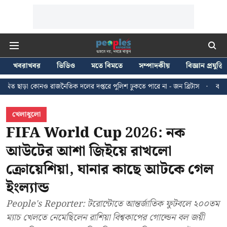
খবরাখবর
ভিডিও
মতে বিমতে
সম্পাদকীয়
বিজ্ঞান প্রযুক্তি
জনৈতিক দলের দপ্তরে পুলিশ ঢুকতে পারে না - জন ব্রিটাস
কলকাতায় ২৪ জুলাইয়ের ম
খেলাধুলো
FIFA World Cup 2026: নক
আউটের আশা জিইয়ে রাখলো
ক্রোয়েশিয়া, ঘানার কাছে আটকে গেল
ইংল্যান্ড
People's Reporter: টরোন্টোতে আন্তর্জাতিক ফুটবলে ২০০তম
ম্যাচ খেলতে নেমেছিলেন রাশিয়া বিশ্বকাপের গোল্ডেন বল জয়ী