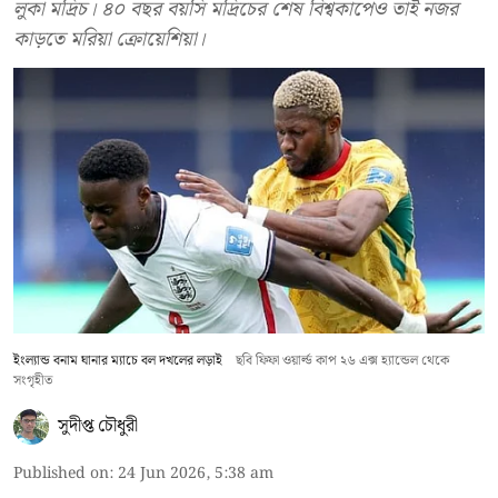
লুকা মদ্রিচ। ৪০ বছর বয়সি মদ্রিচের শেষ বিশ্বকাপেও তাই নজর
কাড়তে মরিয়া ক্রোয়েশিয়া।
ইংল্যান্ড বনাম ঘানার ম্যাচে বল দখলের লড়াই
ছবি ফিফা ওয়ার্ল্ড কাপ ২৬ এক্স হ্যান্ডেল থেকে
সংগৃহীত
সুদীপ্ত চৌধুরী
Published on
:
24 Jun 2026, 5:38 am