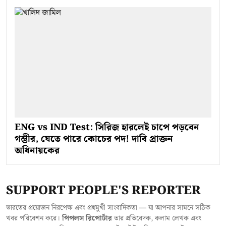
ENG vs IND Test: সিরিজ হারলেই চাপে পড়বেন
গম্ভীর, যেতে পারে কোচের পদ! দাবি প্রাক্তন
অধিনায়কের
SUPPORT PEOPLE'S REPORTER
ভারতের প্রয়োজন নিরপেক্ষ এবং প্রশ্নমুখী সাংবাদিকতা — যা আপনার সামনে সঠিক
খবর পরিবেশন করে।
পিপলস রিপোর্টার
তার প্রতিবেদক, কলাম লেখক এবং