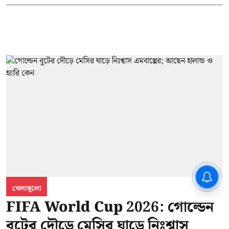
CPIM: ৬০ লক্ষ নাম বিবেচনাধীন রেখে
ভোট ঘোষণার প্রতিবাদ - আদালতের
খেলাধুলো
দ্বারস্থ হবে সিপিআইএম
FIFA World Cup 2026: গোল্ডেন
বুটের দৌড়ে মেসির ঘাড়ে নিঃশ্বাস