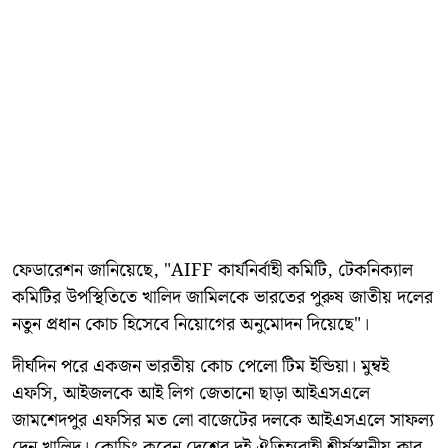
ফেডারেশন জানিয়েছে, "AIFF কার্যনির্বাহী কমিটি, টেকনিক্যাল
কমিটির উপস্থিতিতে খালিদ জামিলকে ভারতের পুরুষ জাতীয় দলের
নতুন প্রধান কোচ হিসেবে নিয়োগের অনুমোদন দিয়েছে"।
দীর্ঘদিন পরে একজন ভারতীয় কোচ পেলো টিম ইন্ডিয়া। মুম্বই
এফসি, আইজলকে আই লিগ জেতানো ছাড়া আইএসএলে
জামশেদপুর এফসির মত লো বাজেটের দলকে আইএসএলে সাফল্য
দেন খালিদ। কোচিং করেন দেশের দুই ঐতিহ্যবাহী শীর্ষস্থানীয় ক্লাব