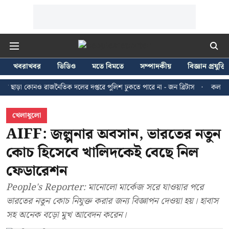
খবরাখবর
ভিডিও
মতে বিমতে
সম্পাদকীয়
বিজ্ঞান প্রযুক্তি
োনও রাজনৈতিক দলের দপ্তরে পুলিশ ঢুকতে পারে না - জন ব্রিটাস
কলকাতায় ২৪ জুলা
খেলাধুলো
AIFF: জল্পনার অবসান, ভারতের নতুন
কোচ হিসেবে খালিদকেই বেছে নিল
ফেডারেশন
People's Reporter: মানোলো মার্কেজ সরে যাওয়ার পরে
ভারতের নতুন কোচ নিযুক্ত করার জন্য বিজ্ঞাপন দেওয়া হয়। হাবাস
সহ অনেক বড়ো মুখ আবেদন করেন।