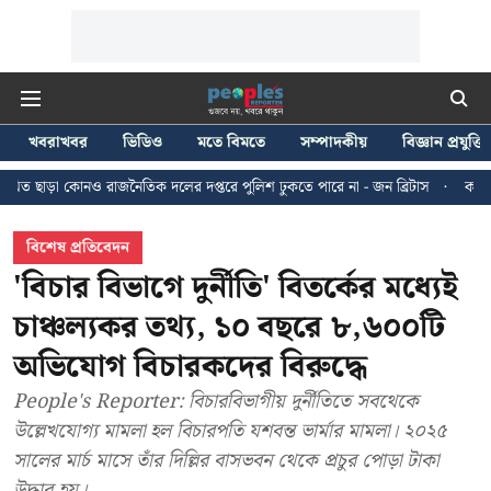
খবরাখবর
ভিডিও
মতে বিমতে
সম্পাদকীয়
বিজ্ঞান প্রযুক্তি
াজনৈতিক দলের দপ্তরে পুলিশ ঢুকতে পারে না - জন ব্রিটাস
কলকাতায় ২৪ জুলাইয়ের ম
বিশেষ প্রতিবেদন
'বিচার বিভাগে দুর্নীতি' বিতর্কের মধ্যেই
চাঞ্চল্যকর তথ্য, ১০ বছরে ৮,৬০০টি
অভিযোগ বিচারকদের বিরুদ্ধে
People's Reporter: বিচারবিভাগীয় দুর্নীতিতে সবথেকে
উল্লেখযোগ্য মামলা হল বিচারপতি যশবন্ত ভার্মার মামলা। ২০২৫
সালের মার্চ মাসে তাঁর দিল্লির বাসভবন থেকে প্রচুর পোড়া টাকা
উদ্ধার হয়।