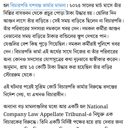
হল
বিচারপতি যশবন্ত ভার্মার মামলা
। ২০২৫ সালের মার্চ মাসে তাঁর
দিল্লির বাসভবন থেকে প্রচুর পোড়া টাকা উদ্ধার হয়। হোলির দিন
আগুন লাগে তাঁর বাড়িতে। সেই সময় বাড়িতে ছিলেন না বিচারপতি।
তাঁর পরিবারের সদস্যরা দমকলে খবর দেন। দমকল কর্মীরা আগুন
নেভানোর সময় বাড়িতে টাকার বান্ডিলের স্তূপ দেখতে পান।
যেগুলির বেশ কিছ পুড়ে গিয়েছিল। দমকল কর্মীরাই পুলিশে খবর
দেন। বিচারপতি ভার্মা এই অর্থের সাথে নিজের বা তাঁর পরিবারের
অন্য কোনও সদস্যের যোগসূত্রের কথা দৃঢ়ভাবে অস্বীকার করেন।
অনুমান, প্রায় ১৫ কোটি টাকা উদ্ধার করা হয়েছিল তাঁর বাড়ির
স্টোররুম থেকে।
এই ঘটনার পরেই সুপ্রিম কোর্ট বিচারপতি ভার্মার বিরুদ্ধে তদন্তের
নির্দেশ দেয়, যা এখনও বিচারাধীন।
অন্যান্য বড় মামলাগুলির মধ্যে আর একটি হল National
Company Law Appellate Tribunal-এ নিযুক্ত এক
বিচারকের বিরুদ্ধে। তিনি একটি নির্দিষ্ট পক্ষের হয়ে রায় দেবার জন্য