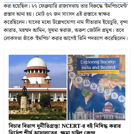
করা হয়েছিল। ২৭ ফেব্রুয়ারি রাজ্যসভায় তার বিরুদ্ধে 'ইমপিচমেন্ট'
প্রস্তাব আনা হয়। মোট ৫৭ জন সাংসদ এই প্রস্তাবে স্বাক্ষর
করেছিলেন। যাদের মধ্যে উল্লেখযোগ্য নাম সীতারাম ইয়েচুরি, বৃন্দা
কারাত, মহম্মদ আমিন, সুষমা স্বরাজ, অরুণ জেটলি প্রমুখ। তবে
লোকসভা তাঁকে ‘ইমপিচ’ করার আগেই তিনি পদত্যাগ করেছিলেন।
বিচার বিভাগ দুর্নীতিগ্রস্ত! NCERT-র বই নিষিদ্ধ করার
নির্দেশ শীর্ষ আদালতের, ক্ষমা চাইল কেন্দ্র