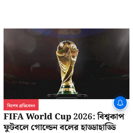
CPIM: ৬০ লক্ষ নাম বিবেচনাধীন রেখে
বিশেষ প্রতিবেদন
ভোট ঘোষণার প্রতিবাদ - আদালতের
দ্বারস্থ হবে সিপিআইএম
FIFA World Cup 2026: বিশ্বকাপ
ফুটবলে গোল্ডেন বলের হাড্ডাহাড্ডি