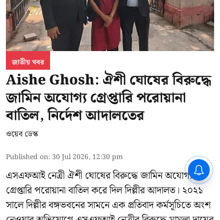
জাতীয় খবর
Aishe Ghosh: ঐশী ঘোষের বিরুদ্ধে
জামিন অযোগ্য গ্রেপ্তারি পরোয়ানা
বাতিল, নির্দেশ আদালতের
ওয়েব ডেস্ক
Published on
:
30 Jul 2026, 12:30 pm
CPIM: ৬০ লক্ষ নাম বিবেচনাধীন রেখে
এসএফআই নেত্রী ঐশী ঘোষের বিরুদ্ধে জামিন অযোগ্য
ভোট ঘোষণার প্রতিবাদ - আদালতের
দ্বারস্থ হবে সিপিআইএম
গ্রেপ্তারি পরোয়ানা বাতিল করে দিল দিল্লীর আদালত। ২০২১
সালে দিল্লীর বঙ্গভবনের সামনে এক প্রতিবাদ কর্মসূচিতে অংশ
নেওয়ার অভিযোগে এসএফআই নেত্রীর বিরুদ্ধে মামলা দায়ের