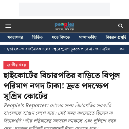
খবরাখবর
ভিডিও
মতে বিমতে
সম্পাদকীয়
বিজ্ঞান প্রযুক্তি
তিক দলের দপ্তরে পুলিশ ঢুকতে পারে না - জন ব্রিটাস
কলকাতায় ২৪ জুলাইয়ের মিছি
জাতীয় খবর
হাইকোর্টের বিচারপতির বাড়িতে বিপুল
পরিমাণ নগদ টাকা! দ্রুত পদক্ষেপ
সুপ্রিম কোর্টের
People's Reporter: দোলের সময় বিচারপতির সরকারি
বাংলোতে আগুন লেগে যায়। সেই সময় বাংলোতে ছিলেন না
বিচারপতি। তাঁর পরিবারের সদস্যরা দমকলে এবং পুলিশে খবর
দেন। দমকল কর্মীরাই বাংলোতেই টাকা দেখতে পান।