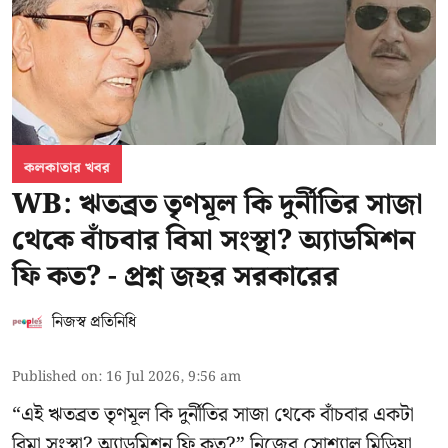
কলকাতার খবর
WB: ঋতব্রত তৃণমূল কি দুর্নীতির সাজা
থেকে বাঁচবার বিমা সংস্থা? অ্যাডমিশন
ফি কত? - প্রশ্ন জহর সরকারের
নিজস্ব প্রতিনিধি
Published on
:
16 Jul 2026, 9:56 am
“এই ঋতব্রত তৃণমূল কি দুর্নীতির সাজা থেকে বাঁচবার একটা
বিমা সংস্থা? অ্যাডমিশন ফি কত?” নিজের সোশ্যাল মিডিয়া