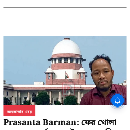
CPIM: ৬০ লক্ষ নাম বিবেচনাধীন রেখে
ভোট ঘোষণার প্রতিবাদ - আদালতের
দ্বারস্থ হবে সিপিআইএম
কলকাতার খবর
Prasanta Barman: ফের খোলা