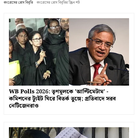
কংগ্রেসের প্রেস বিবৃতি
কংগ্রেসের প্রেস বিবৃতির স্ক্রিন শট
WB Polls 2026: তৃণমূলকে 'আল্টিমেটাম' -
কমিশনের ট্যুইট ঘিরে বিতর্ক তুঙ্গে; প্রতিবাদে সরব
নেটিজেনরাও