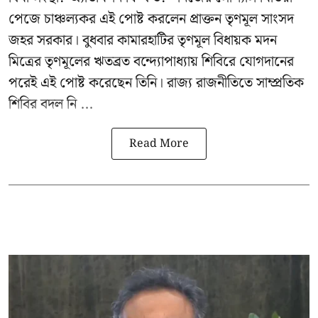
পেজে চাঞ্চল্যকর এই পোষ্ট করলেন প্রাক্তন তৃণমূল সাংসদ
জহর সরকার। বুধবার কামারহাটির তৃণমূল বিধায়ক মদন
মিত্রের
তৃণমূলের ঋতব্রত বন্দ্যোপাধ্যায় শিবিরে
যোগদানের
পরেই এই পোষ্ট করেছেন তিনি। রাজ্য রাজনীতিতে সাম্প্রতিক
শিবির বদল নি ...
Read More