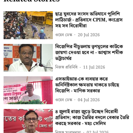
ছাত্র যুবদের সংসদ অভিযানে পুলিশি
লাঠিচার্জ - প্রতিবাদে CPIM, কংগ্রেস
সহ সব বিরোধীরা
ওয়েব ডেস্ক
20 Jul 2026
বিজেপির নীচুতলায় তৃণমূলের কাউকে
জায়গা দেওয়া হবে না - আশ্বাস শমীক
ভট্টাচার্যর
নিজস্ব প্রতিনিধি
11 Jul 2026
এসআইআর-কে ব্যবহার করে
অনির্দিষ্টকাল ক্ষমতায় থাকতে চাইছে
বিজেপি - মাণিক সরকার
ওয়েব ডেস্ক
04 Jul 2026
৪ জুলাই রাজ্য জুড়ে উচ্ছেদ বিরোধী
প্রতিবাদ; কাজ তৈরির বদলে বেকার তৈরি
করছে সরকার - মহঃ সেলিম
নিজস্ব সংবাদদাতা
02 Jul 2026