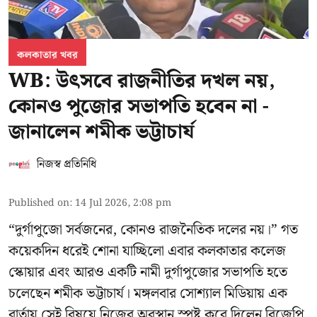
কলকাতার খবর
WB: উৎসবে রাজনীতির দখল নয়,
কোনও পুজোর সভাপতি হবেন না -
জানালেন শমীক ভট্টাচার্য
নিজস্ব প্রতিনিধি
Published on
:
14 Jul 2026, 2:08 pm
“দুর্গাপুজো সর্বজনের, কোনও রাজনৈতিক দলের নয়।” গত
কয়েকদিন ধরেই শোনা যাচ্ছিলো এবার কলকাতার কলেজ
স্কোয়ার এবং আরও একটি নামী দুর্গাপুজোর সভাপতি হতে
চলেছেন
শমীক ভট্টাচার্য
। মঙ্গলবার সোশ্যাল মিডিয়ায় এক
বার্তায় সেই বিষয়ে নিজের অবস্থান স্পষ্ট করে দিলেন বিজেপি