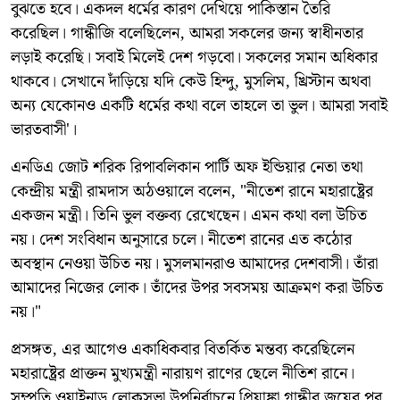
বুঝতে হবে। একদল ধর্মের কারণ দেখিয়ে পাকিস্তান তৈরি
করেছিল। গান্ধীজি বলেছিলেন, আমরা সকলের জন্য স্বাধীনতার
লড়াই করেছি। সবাই মিলেই দেশ গড়বো। সকলের সমান অধিকার
থাকবে। সেখানে দাঁড়িয়ে যদি কেউ হিন্দু, মুসলিম, খ্রিস্টান অথবা
অন্য যেকোনও একটি ধর্মের কথা বলে তাহলে তা ভুল। আমরা সবাই
ভারতবাসী'।
এনডিএ জোট শরিক রিপাবলিকান পার্টি অফ ইন্ডিয়ার নেতা তথা
কেন্দ্রীয় মন্ত্রী রামদাস অঠওয়ালে বলেন, "নীতেশ রানে মহারাষ্ট্রের
একজন মন্ত্রী। তিনি ভুল বক্তব্য রেখেছেন। এমন কথা বলা উচিত
নয়। দেশ সংবিধান অনুসারে চলে। নীতেশ রানের এত কঠোর
অবস্থান নেওয়া উচিত নয়। মুসলমানরাও আমাদের দেশবাসী। তাঁরা
আমাদের নিজের লোক। তাঁদের উপর সবসময় আক্রমণ করা উচিত
নয়।"
প্রসঙ্গত, এর আগেও একাধিকবার বিতর্কিত মন্তব্য করেছিলেন
মহারাষ্ট্রের প্রাক্তন মুখ্যমন্ত্রী নারায়ণ রাণের ছেলে নীতিশ রানে।
সম্প্রতি ওয়াইনাড লোকসভা উপনির্বাচনে প্রিয়াঙ্কা গান্ধীর জয়ের পর