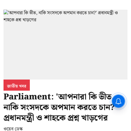
জাতীয় খবর
Parliament: 'আপনারা কি ভীত,
CPIM: ৬০ লক্ষ নাম বিবেচনাধীন রেখে
নাকি সংসদকে অপমান করতে চান?'
ভোট ঘোষণার প্রতিবাদ - আদালতের
দ্বারস্থ হবে সিপিআইএম
প্রধানমন্ত্রী ও শাহকে প্রশ্ন খাড়গের
ওয়েব ডেস্ক