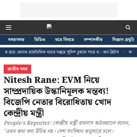
খবরাখবর
ভিডিও
মতে বিমতে
সম্পাদকীয়
বিজ্ঞান প্রযুক্তি
 কোনও রাজনৈতিক দলের দপ্তরে পুলিশ ঢুকতে পারে না - জন ব্রিটাস
কলকাতায় ২৪ জুল
জাতীয় খবর
Nitesh Rane: EVM নিয়ে
সাম্প্রদায়িক উস্কানিমূলক মন্তব্য!
বিজেপি নেতার বিরোধিতায় খোদ
কেন্দ্রীয় মন্ত্রী
People's Reporter: কেন্দ্রীয় মন্ত্রী রামদাস অঠওয়ালে বলেন,
"এমন কথা বলা উচিত নয়। দেশ সংবিধান অনুসারে চলে।