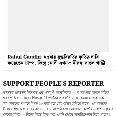
Rahul Gandhi: ২৫বার যুদ্ধবিরতির কৃতিত্ব দাবি
করেছেন ট্রাম্প, কিন্তু মোদী এখনও নীরব: রাহুল গান্ধী
SUPPORT PEOPLE'S REPORTER
ভারতের প্রয়োজন নিরপেক্ষ এবং প্রশ্নমুখী সাংবাদিকতা — যা আপনার সামনে সঠিক
খবর পরিবেশন করে।
পিপলস রিপোর্টার
তার প্রতিবেদক, কলাম লেখক এবং
সম্পাদকদের মাধ্যমে বিগত ১০ বছর ধরে সেই চেষ্টাই চালিয়ে যাচ্ছে। এই কাজকে
টিকিয়ে রাখতে প্রয়োজন আপনাদের মতো পাঠকদের সহায়তা। আপনি ভারতে থাকুন বা
দেশের বাইরে — নিচের লিঙ্কে ক্লিক করে একটি
পেইড সাবস্ক্রিপশন
নিতে পারেন।