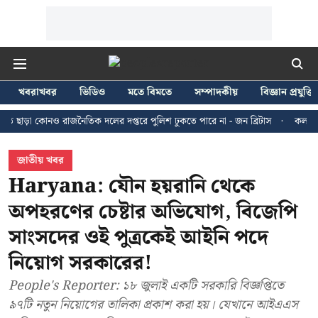
খবরাখবর
ভিডিও
মতে বিমতে
সম্পাদকীয়
বিজ্ঞান প্রযুক্তি
কোনও রাজনৈতিক দলের দপ্তরে পুলিশ ঢুকতে পারে না - জন ব্রিটাস
কলকাতায় ২৪ জুলা
জাতীয় খবর
Haryana: যৌন হয়রানি থেকে
অপহরণের চেষ্টার অভিযোগ, বিজেপি
সাংসদের ওই পুত্রকেই আইনি পদে
নিয়োগ সরকারের!
People's Reporter: ১৮ জুলাই একটি সরকারি বিজ্ঞপ্তিতে
৯৭টি নতুন নিয়োগের তালিকা প্রকাশ করা হয়। যেখানে আইএএস