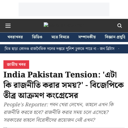
খবরাখবর
ভিডিও
মতে বিমতে
সম্পাদকীয়
বিজ্ঞান প্রযুক্তি
ড়া কোনও রাজনৈতিক দলের দপ্তরে পুলিশ ঢুকতে পারে না - জন ব্রিটাস
কলকাতায় ২৪ জ
জাতীয় খবর
India Pakistan Tension: 'এটা
কি রাজনীতি করার সময়?' - বিজেপিকে
তীব্র আক্রমণ কংগ্রেসের
People's Reporter: পবন খেরা লেখেন, তাহলে এখন কি
রাজনীতি করতে হবে? রাজনীতি করার সময় চলে এসেছে?
সরকারের তাহলে বিরোধীদের প্রয়োজন নেই এখন?