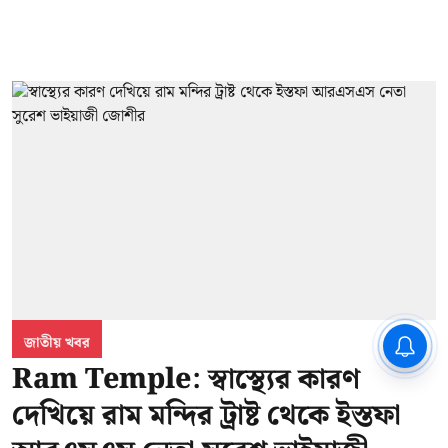
CPIM: ৬০ লক্ষ নাম বিবেচনাধীন রেখে
জাতীয় খবর
ভোট ঘোষণার প্রতিবাদ - আদালতের
Ram Temple: স্বাস্থ্যের কারণ
দ্বারস্থ হবে সিপিআইএম
দেখিয়ে রাম মন্দির ট্রাষ্ট থেকে ইস্তফা