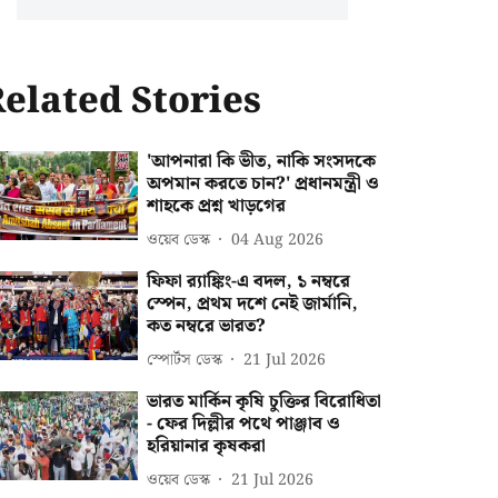
elated Stories
'আপনারা কি ভীত, নাকি সংসদকে
অপমান করতে চান?' প্রধানমন্ত্রী ও
শাহকে প্রশ্ন খাড়গের
ওয়েব ডেস্ক
04 Aug 2026
ফিফা র‍্যাঙ্কিং-এ বদল, ১ নম্বরে
স্পেন, প্রথম দশে নেই জার্মানি,
কত নম্বরে ভারত?
স্পোর্টস ডেস্ক
21 Jul 2026
ভারত মার্কিন কৃষি চুক্তির বিরোধিতা
- ফের দিল্লীর পথে পাঞ্জাব ও
হরিয়ানার কৃষকরা
ওয়েব ডেস্ক
21 Jul 2026