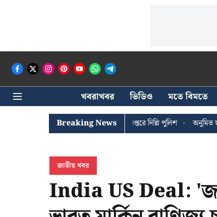
খবরাখবর
ভিডিও
মতে বিমতে
শী ঘোষের খোঁজে সিপিআইএম সদর দপ্তরে দিল্লি পুলিশ
Breaking News
অনুমিত ছাড়া কোনও 
জাতীয় খবর
India US Deal: 'জাতীয়
ভারত মার্কিন বাণিজ্য চু