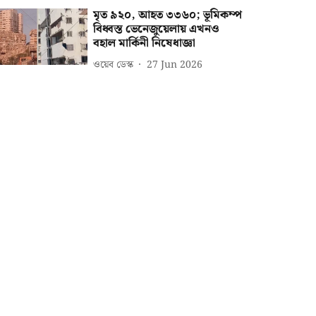
মৃত ৯২০, আহত ৩৩৬০; ভূমিকম্প
বিধ্বস্ত ভেনেজুয়েলায় এখনও
বহাল মার্কিনী নিষেধাজ্ঞা
ওয়েব ডেস্ক
27 Jun 2026