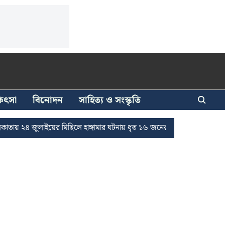
িকিৎসা
বিনোদন
সাহিত্য ও সংস্কৃতি
ুলাইয়ের মিছিলে হাঙ্গামার ঘটনায় ধৃত ১৬ জনের জামিন
দুর্নীতি দমনে রাজ্য