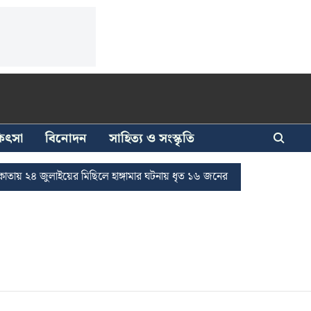
িকিৎসা
বিনোদন
সাহিত্য ও সংস্কৃতি
২৪ জুলাইয়ের মিছিলে হাঙ্গামার ঘটনায় ধৃত ১৬ জনের জামিন
দুর্নীতি দমনে 