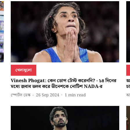
খেলাধুলো
Vinesh Phogat: কেন ডোপ টেস্ট করেননি? - ১৪ দিনের
আ
মধ্যে জবাব তলব করে ভীনেশকে নোটিশ NADA-র
চ
স্পোর্টস ডেস্ক
26 Sep 2024
1
min read
আ