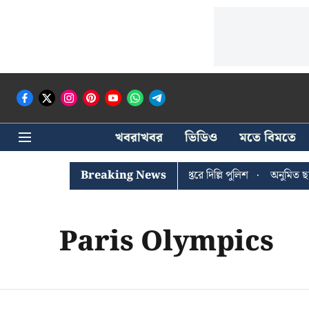
খবরাখবর
ভিডিও
মতে বিমতে
ঐশী ঘোষের খোঁজে সিপিআইএম সদর দপ্তরে দিল্লি পুলিশ
Breaking News
অনুমিত ছাড়া ক
Paris Olympics