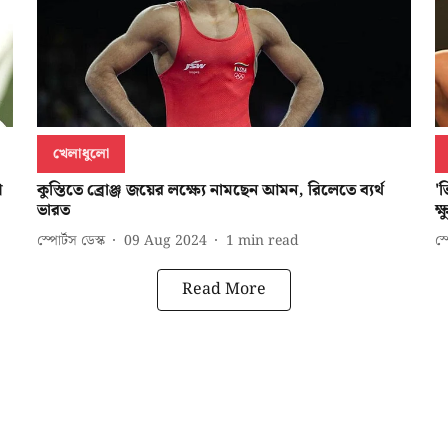
খেলাধুলো
প
কুস্তিতে ব্রোঞ্জ জয়ের লক্ষ্যে নামছেন আমন, রিলেতে ব্যর্থ
'
ভারত
ক
স্পোর্টস ডেস্ক
09 Aug 2024
1
min read
স্
Read More