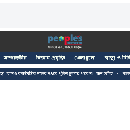
সম্পাদকীয়
বিজ্ঞান প্রযুক্তি
খেলাধুলো
স্বাস্থ্য ও চ
োনও রাজনৈতিক দলের দপ্তরে পুলিশ ঢুকতে পারে না - জন ব্রিটাস
কলকাতায় 