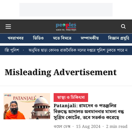
খবরাখবর
ভিডিও
মতে বিমতে
সম্পাদকীয়
বিজ্ঞান প্রযুক্তি
ল্লি পুলিশ
অনুমিত ছাড়া কোনও রাজনৈতিক দলের দপ্তরে পুলিশ ঢুকতে পারে না - জন
Misleading Advertisement
স্বাস্থ্য ও চিকিৎসা
Patanjali: রামদেব ও পতঞ্জলির
বিরুদ্ধে আদালত অবমাননার মামলা বন্ধ
সুপ্রিম কোর্টের, তবে সতর্কও করেছে
ওয়েব ডেস্ক
15 Aug 2024
2
min read