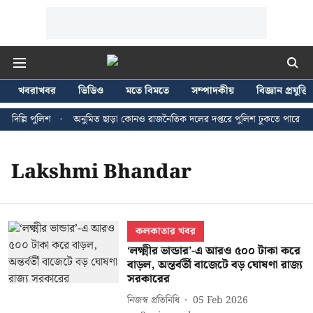
খবরাখবর
ভিডিও
মতে বিমতে
সম্পাদকীয়
বিজ্ঞান প্রযুক্তি
দিল্লি পুলিশ
অনুমিত ছাড়া কোনও রাজনৈতিক দলের দপ্তরে পুলিশ ঢুকতে পারে না - জ
Lakshmi Bhandar
কলকাতার খবর
‘লক্ষ্মীর ভান্ডার’-এ আরও ৫০০ টাকা করে
বাড়ল, অন্তর্বর্তী বাজেটে বড় ঘোষণা রাজ্য
সরকারের
নিজস্ব প্রতিনিধি
05 Feb 2026